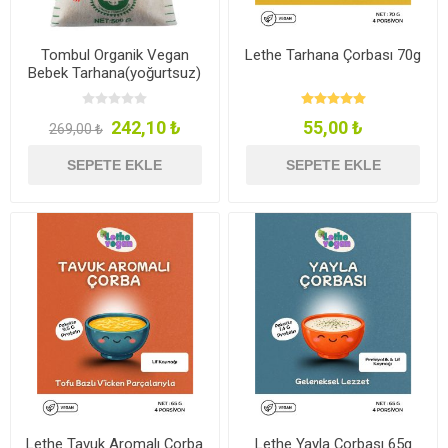
Tombul Organik Vegan
Lethe Tarhana Çorbası 70g
Bebek Tarhana(yoğurtsuz)
500g
242,10 ₺
55,00 ₺
269,00 ₺
SEPETE EKLE
SEPETE EKLE
Lethe Tavuk Aromalı Çorba
Lethe Yayla Çorbası 65g