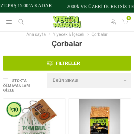
T-PRŞ 15.00’A KADAR
2000₺ VE ÜZERİ ÜCRETSİZ TE
0
Ana sayfa
Yiyecek & İçecek
Çorbalar
Çorbalar
FILTRELER
STOKTA
OLMAYANLARI
GIZLE