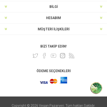
BILGI
HESABIM
MÜŞTERI İLIŞKILERI
BIZI TAKIP EDIN!
ÖDEME SEÇENEKLERI
Copyright © 2026 Vegan Pazaryeri. Tüm hakları Saklıdır.