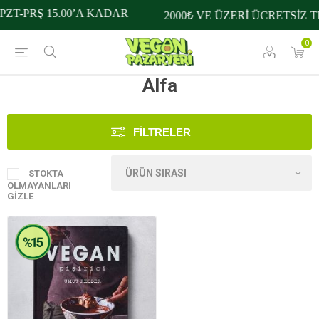
PZT-PRŞ 15.00’A KADAR
2000₺ VE ÜZERİ ÜCRETSİZ T
0
Alfa
FILTRELER
STOKTA
OLMAYANLARI
GIZLE