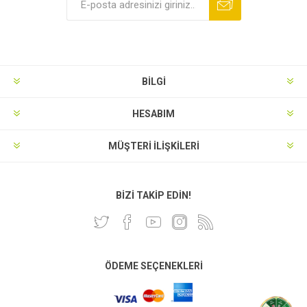
BILGI
HESABIM
MÜŞTERI İLIŞKILERI
BIZI TAKIP EDIN!
ÖDEME SEÇENEKLERI