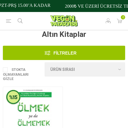
ZT-PRŞ 15.00’A KADAR
2000₺ VE ÜZERİ ÜCRETSİZ T
0
Altın Kitaplar
FILTRELER
STOKTA
OLMAYANLARI
GIZLE