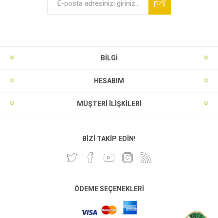
BILGI
HESABIM
MÜŞTERI İLIŞKILERI
BIZI TAKIP EDIN!
ÖDEME SEÇENEKLERI