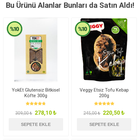
Bu Ürünü Alanlar Bunları da Satın Aldı!
YokEt Glutensiz Bitkisel
Veggy Etsiz Tofu Kebap
Köfte 300g
200g
278,10 ₺
220,50 ₺
309,00 ₺
245,00 ₺
SEPETE EKLE
SEPETE EKLE