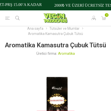
-PRŞ 15.00’A KADAR
2000₺ VE ÜZERİ ÜCRETSİZ TES
0
Ana sayfa
Tütsüler ve Mumlar
Aromatika Kamasutra Çubuk Tütsü
Aromatika Kamasutra Çubuk Tütsü
Üretici firma:
Aromatika