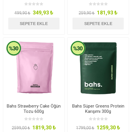
Domates & Fesleğen)
2x100g
349,93 ₺
181,93 ₺
499,90 ₺
259,90 ₺
SEPETE EKLE
SEPETE EKLE
Bahs Strawberry Cake Öğün
Bahs Süper Greens Protein
Tozu 600g
Karışımı 300g
1819,30 ₺
1259,30 ₺
2599,00 ₺
1799,00 ₺