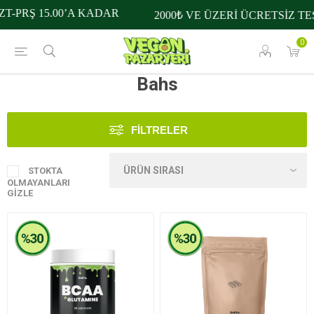
-PRŞ 15.00’A KADAR
2000₺ VE ÜZERİ ÜCRETSİZ TES
0
Bahs
FILTRELER
STOKTA
OLMAYANLARI
GIZLE