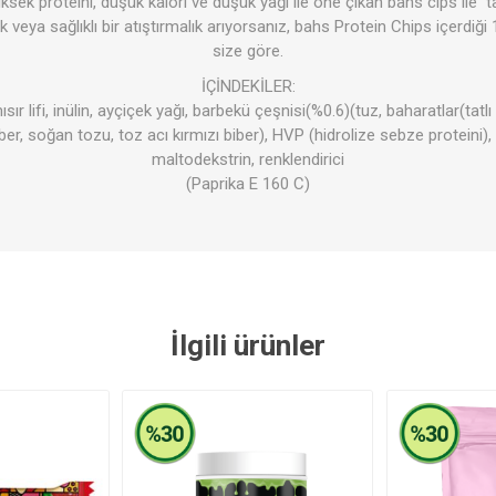
ksek proteini, düşük kalori ve düşük yağı ile öne çıkan bahs cips ile 
k veya sağlıklı bir atıştırmalık arıyorsanız, bahs Protein Chips içerdiği
size göre.
İÇİNDEKİLER:
Şeker Yerine
Bakliyat- 
sır lifi, inülin, ayçiçek yağı, barbekü çeşnisi(%0.6)(tuz, baharatlar(tatl
Temizlik Ürünleri
Kişisel Ba
-Baharat
er, soğan tozu, toz acı kırmızı biber), HVP (hidrolize sebze proteini),
maltodekstrin, renklendirici
(Paprika E 160 C)
İlgili ürünler
azarı
ozlar
Minik Veganlar
Çorbalar
Zeytinler