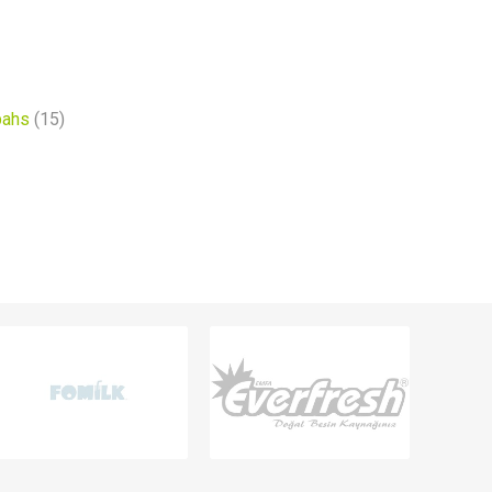
bahs
(15)