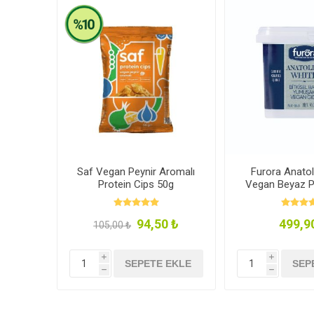
Saf Vegan Peynir Aromalı
Furora Anatol
Protein Cips 50g
Vegan Beyaz P
94,50 ₺
499,9
105,00 ₺
i
i
SEPETE EKLE
SEP
h
h