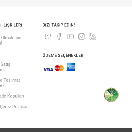
 İLIŞKILERI
BIZI TAKIP EDIN!
i Olmak İçin
!
ÖDEME SEÇENEKLERI
 Satış
esi
e Teslimat
esi
İade Koşulları
& Çerez Politikası