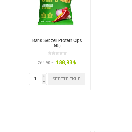
Bahs Sebzeli Protein Cips
50g
188,93 ₺
269,90 ₺
i
SEPETE EKLE
h