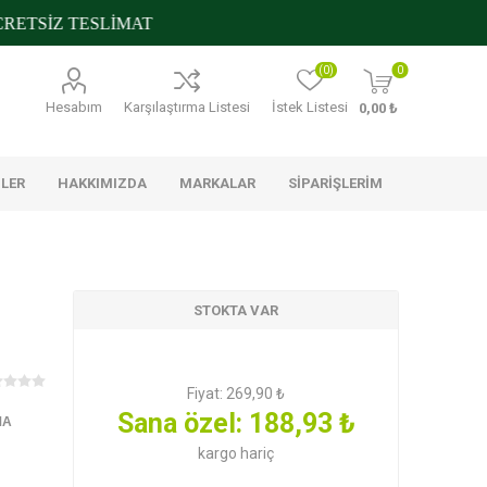
TSİZ TESLİMAT
(0)
0
Hesabım
Karşılaştırma Listesi
İstek Listesi
0,00 ₺
NLER
HAKKIMIZDA
MARKALAR
SIPARIŞLERIM
STOKTA VAR
s
Metro Chef
Nilky
Trakya
Çiftliği
Fiyat:
269,90 ₺
Sana özel:
188,93 ₺
MA
ştırmalıklar
Glutensiz
Konserveler ve Mezeler
Banyo Ürünleri
 Temizlik
kargo
hariç