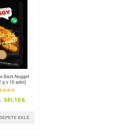
ki Bazlı Nugget
 g x 10 adet)
341,10 ₺
₺
SEPETE EKLE