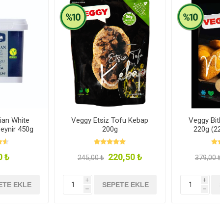
ian White
Veggy Etsiz Tofu Kebap
Veggy Bit
eynir 450g
200g
220g (22
0 ₺
220,50 ₺
245,00 ₺
379,00 
i
i
ETE EKLE
SEPETE EKLE
h
h