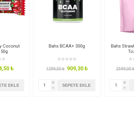
ry Coconut
Bahs BCAA+ 300g
Bahs Straw
 50g
To
4,50 ₺
909,30 ₺
1299,00 ₺
2599,00 
i
i
ETE EKLE
SEPETE EKLE
h
h