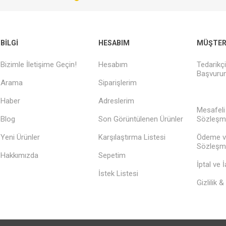
BILGI
HESABIM
MÜŞTERI
Bizimle İletişime Geçin!
Hesabım
Tedarikç
Başvurun
Arama
Siparişlerim
Haber
Adreslerim
Mesafeli
Blog
Son Görüntülenen Ürünler
Sözleşm
Yeni Ürünler
Karşılaştırma Listesi
Ödeme v
Sözleşm
Hakkımızda
Sepetim
İptal ve 
İstek Listesi
Gizlilik 