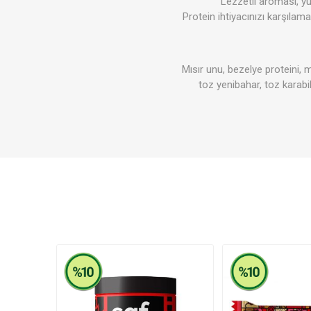
Lezzetli aroması, yü
Protein ihtiyacınızı karşılama
Soslar
Mısır unu, bezelye proteini, mı
Giyim
toz yenibahar, toz karabib
Akşam P
Süper T