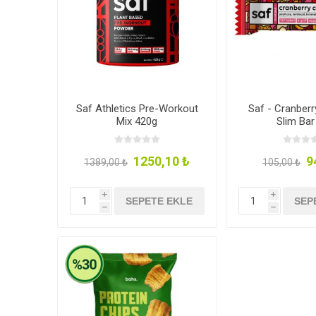
Saf Athletics Pre-Workout
Saf - Cranber
Mix 420g
Slim Bar
1250,10 ₺
9
1389,00 ₺
105,00 ₺
i
i
SEPETE EKLE
SEP
h
h