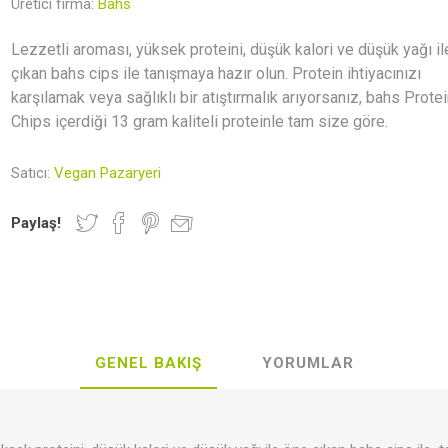
Üretici firma:
Bahs
Newer Foods
Lethe Vegan
Veganki
Indo
Gastronomy
Lezzetli aroması, yüksek proteini, düşük kalori ve düşük yağı i
çıkan bahs cips ile tanışmaya hazır olun. Protein ihtiyacınızı
karşılamak veya sağlıklı bir atıştırmalık arıyorsanız, bahs Prote
Chips içerdiği 13 gram kaliteli proteinle tam size göre.
r ve Mumlar
rünler
al Kaplar
Hediye Rehberi
Kahvaltılık Gevrekler
Deodorantlar
Vegan Kita
Zeytinyağı
Satıcı:
Vegan Pazaryeri
Paylaş!
lebilir Yaşam
Aksesuar
Makarnalar
Seramik
Sürmelikle
GENEL BAKIŞ
YORUMLAR