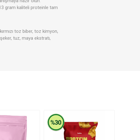
tanışmaya hazır olun.
 13 gram kaliteli proteinle tam
Tahıl- Un- Tohum
Kahve - Çay
ı kırmızı toz biber, toz kimyon,
kım
Evcil Hayvan Ürünleri
 şeker, tuz, maya ekstratı,