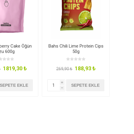
berry Cake Öğün
Bahs Chili Lime Protein Cips
zu 600g
50g
1819,30 ₺
188,93 ₺
₺
269,90 ₺
i
SEPETE EKLE
SEPETE EKLE
h