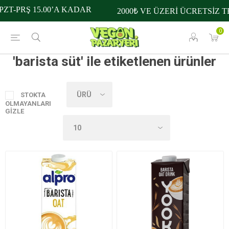
ZT-PRŞ 15.00’A KADAR
2000₺ VE ÜZERİ ÜCRETSİZ T
0
'barista süt' ile etiketlenen ürünler
STOKTA
OLMAYANLARI
GIZLE