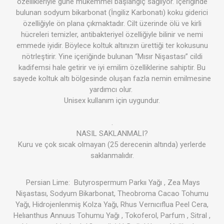
özellikleriyle güne mükemmel başlangıç sağlıyor. İçeriğinde
bulunan sodyum bikarbonat (İngiliz Karbonatı) koku giderici
özelliğiyle ön plana çıkmaktadır. Cilt üzerinde ölü ve kirli
hücreleri temizler, antibakteriyel özelliğiyle bilinir ve nemi
emmede iyidir. Böylece koltuk altınızın ürettiği ter kokusunu
nötrleştirir. Yine içeriğinde bulunan “Mısır Nişastası” cildi
kadifemsi hale getirir ve iyi emilim özelliklerine sahiptir. Bu
sayede koltuk altı bölgesinde oluşan fazla nemin emilmesine
yardımcı olur.
Unisex kullanım için uygundur.
.
NASIL SAKLANMALI?
Kuru ve çok sıcak olmayan (25 derecenin altında) yerlerde
saklanmalıdır.
Persian Lime: Butyrospermum Parkıı Yağı , Zea Mays
Nişastası, Sodyum Bikarbonat, Theobroma Cacao Tohumu
Yağı, Hidrojenlenmiş Kolza Yağı, Rhus Vernıcıflua Peel Cera,
Helıanthus Annuus Tohumu Yağı , Tokoferol, Parfum , Sitral ,