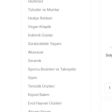
Glutensiz
Orfa The
YokEt
Itz Nutz
Vegan Kitaplık
Standard
Tütsüler ve Mumlar
Vegan
Akşam Pazarı
Hediye Rehberi
Vegan Kitaplık
İndirimli Ürünler
Tütsüle
Donuk Ü
Menstru
Sürdürülebilir Yaşam
Aksesuar
Sol
Seramik
Sporcu Besinleri ve Takviyeler
Giyim
Sürdürü
Cipsler
Temizlik Ürünleri
Kişisel Bakım
Evcil Hayvan Ürünleri
Akşam Pazarı