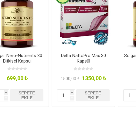
Şeker Yerine
Bakliyat- 
Temizlik Ürünleri
Kişisel Ba
-Baharat
gar Nero-Nutrients 30
Delta NattoPro Max 30
Solga
Bitkisel Kapsül
Kapsül
699,00 ₺
1350,00 ₺
1500,00 ₺
SEPETE
SEPETE
azarı
ozlar
Minik Veganlar
Çorbalar
Zeytinler
i
i
EKLE
EKLE
h
h