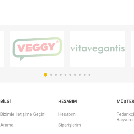
BILGI
HESABIM
MÜŞTERI
Bizimle İletişime Geçin!
Hesabım
Tedarikç
Başvurun
Arama
Siparişlerim