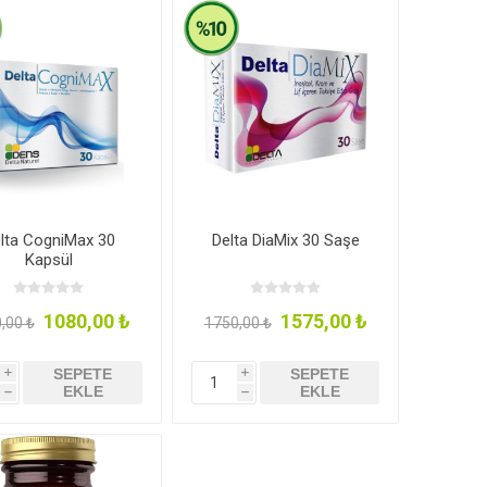
Elmasoğlu
Vegan Masa
Naturiga
plık
İndirimli Ürünler
Takviyeler
lta CogniMax 30
Delta DiaMix 30 Saşe
Kapsül
1080,00 ₺
1575,00 ₺
,00 ₺
1750,00 ₺
r
Sporcu Besinleri ve
Çikolatalar & Püskevitler
SEPETE
SEPETE
i
i
EKLE
EKLE
Takviyeler
h
h