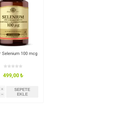
Tahıl- Un- Tohum
Kahve - Çay
kım
Evcil Hayvan Ürünleri
r Selenium 100 mcg
499,00 ₺
SEPETE
i
EKLE
h