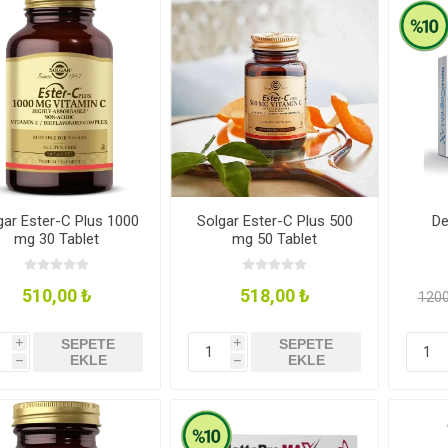
Newer Foods
Lethe Vegan
Veganki
Indo
Gastronomy
r ve Mumlar
rünler
al Kaplar
Hediye Rehberi
Kahvaltılık Gevrekler
Deodorantlar
Vegan Kita
Zeytinyağı
gar Ester-C Plus 1000
Solgar Ester-C Plus 500
De
mg 30 Tablet
mg 50 Tablet
510,00 ₺
518,00 ₺
1200
lebilir Yaşam
Aksesuar
Makarnalar
Seramik
Sürmelikle
SEPETE
SEPETE
i
i
EKLE
EKLE
h
h