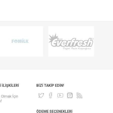
 İLIŞKILERI
BIZI TAKIP EDIN!
i Olmak İçin
!
ÖDEME SEÇENEKLERI