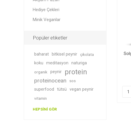
Hediye Çekleri
Minik Veganlar
Soslar
Giyim
Popüler etiketler
Sol
baharat
bitkisel peynir
çikolata
koku
meditasyon
naturiga
protein
peynir
organik
proteinocean
sos
superfood
tütsü
vegan peynir
Akşam P
Süper T
vitamin
HEPSINI GÖR