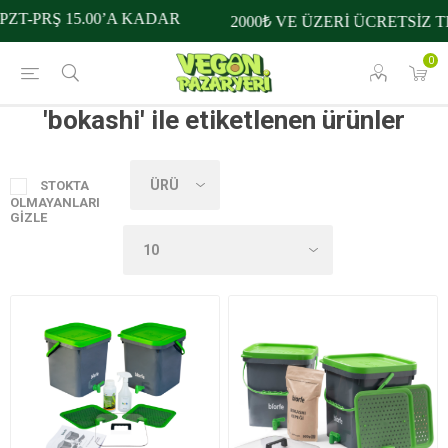
ZT-PRŞ 15.00’A KADAR
2000₺ VE ÜZERİ ÜCRETSİZ T
0
'bokashi' ile etiketlenen ürünler
STOKTA
OLMAYANLARI
GIZLE