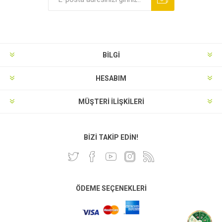
BILGI
HESABIM
MÜŞTERI İLIŞKILERI
BIZI TAKIP EDIN!
ÖDEME SEÇENEKLERI