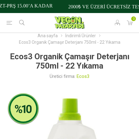
T-PRŞ 15.00’A KADAR
2000₺ VE ÜZERİ ÜCRETSİZ TE
0
Ana sayfa
İndirimli Ürünler
Ecos3 Organik Çamaşır Deterjanı 750ml - 22 Yıkama
Ecos3 Organik Çamaşır Deterjanı
750ml - 22 Yıkama
Üretici firma:
Ecos3