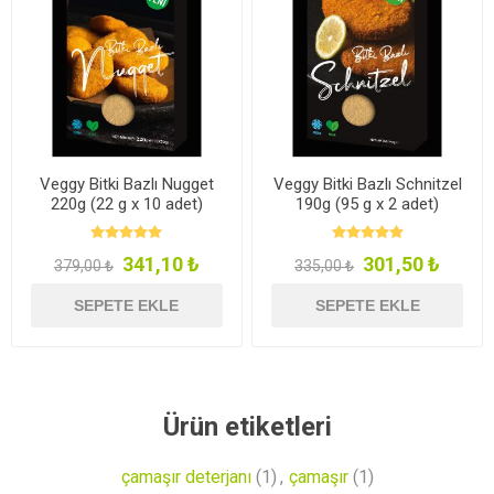
Veggy Bitki Bazlı Nugget
Veggy Bitki Bazlı Schnitzel
220g (22 g x 10 adet)
190g (95 g x 2 adet)
341,10 ₺
301,50 ₺
379,00 ₺
335,00 ₺
SEPETE EKLE
SEPETE EKLE
Ürün etiketleri
çamaşır deterjanı
(1)
,
çamaşır
(1)