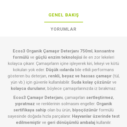
GENEL BAKIŞ
YORUMLAR
Ecos3 Organik Çamaşır Deterjanı 750ml
,
konsantre
formülü
ve
güçlü enzim teknolojisi
ile en zor lekeleri
kolayca çıkarır. Çamaşırların içine işleyerek kiri, lekeyi ve kötü
kokuları yok eder.
Düşük ısılarda
bile etkili performans
gösteren bu deterjan,
renkli, beyaz ve hassas çamaşır
(tül,
yün vb.) için güvenle kullanılabilir.
Suda kolay çözünür
ve
kolayca durulanır
, böylece çamaşırlarınızda iz bırakmaz.
Ecos3 Çamaşır Deterjanı
, çamaşırları
sertleştirmez
,
yıpratmaz
ve renklerinin solmasını engeller.
Organik
sertifikaya sahip
olan bu ürün,
biyoçözünür
formülü
sayesinde doğada hızla parçalanır.
Hayvanlar üzerinde test
edilmemiştir
ve
geri dönüşümlü ambalaj
kullanılır.