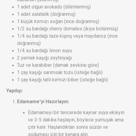
1 adet olgun avokado (dilimlenmiş)
1 adet salatalık (doğranmış)
1 küçük kırmızı soğan (ince doğranmış)
1/2 su bardağı cherry domates (ikiye bölünmüş)
1/4 su bardağı taze kişniş veya maydanoz (ince
doğranmış)
1/4 su bardağı limon suyu
2 yemek kaşığı zeytinyağı
Tuz ve karabiber (damak zevkine göre)
1 çay kaşığı sarımsak tozu (isteğe bağlı)
1 çay kaşığı tatlı kırmızı biber (isteğe bağlı)
Yapılışı:
Edamame'yi Hazırlayın:
Edamameyi bir tencerede kaynar suya ekleyin
ve 3-5 dakika haşlayın, böylece yumuşak ama
çıtır kalır. Haşlandıktan sonra süzün ve
soğuması için bir kenara alın.