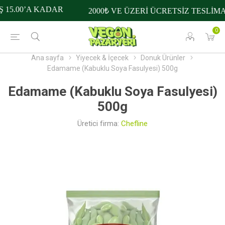
15.00’A KADAR
2000₺ VE ÜZERİ ÜCRETSİZ TESLİMAT
0
Ana sayfa
Yiyecek & İçecek
Donuk Ürünler
Edamame (Kabuklu Soya Fasulyesi) 500g
Edamame (Kabuklu Soya Fasulyesi)
500g
Üretici firma:
Chefline