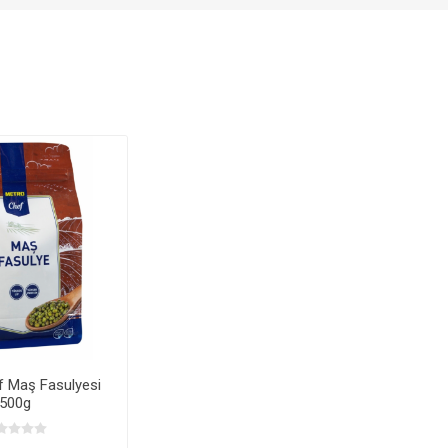
f Maş Fasulyesi
500g