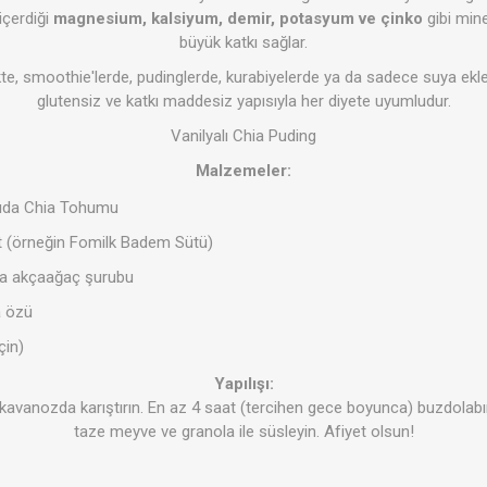
içerdiği
magnesium, kalsiyum, demir, potasyum ve çinko
gibi min
büyük katkı sağlar.
ikte, smoothie'lerde, pudinglerde, kurabiyelerde ya da sadece suya eklen
glutensiz ve katkı maddesiz yapısıyla her diyete uyumludur.
Şeker Yerine
Bakliyat- 
Temizlik Ürünleri
Kişisel Ba
-Baharat
Vanilyalı Chia Puding
Malzemeler:
Gıda Chia Tohumu
üt (örneğin Fomilk Badem Sütü)
 da akçaağaç şurubu
a özü
azarı
ozlar
Minik Veganlar
Çorbalar
Zeytinler
çin)
Yapılışı:
avanozda karıştırın. En az 4 saat (tercihen gece boyunca) buzdolabı
taze meyve ve granola ile süsleyin. Afiyet olsun!