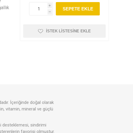
!
Elmasoğlu
Vegan Masa
Naturiga
i
allık
SEPETE EKLE
h
İSTEK LISTESINE EKLE
plık
İndirimli Ürünler
Takviyeler
r
Sporcu Besinleri ve
Çikolatalar & Püskevitler
dır. İçeriğinde doğal olarak
Takviyeler
in, vitamin, mineral ve güçlü
i desteklemesi, sindirimi
terenlerin favorisi olmuştur.