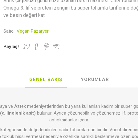
Antik çağlardan günümüze uzanan besin hazinesi: Chia Tohumu
Newer Foods
Lethe Vegan
Veganki
Indo
Omega-3, lif ve protein zengini bu süper tohumla tariflerine doğ
Gastronomy
ve besin değeri kat.
Satıcı:
Vegan Pazaryeri
r ve Mumlar
rünler
al Kaplar
Hediye Rehberi
Kahvaltılık Gevrekler
Deodorantlar
Vegan Kita
Zeytinyağı
Paylaş!
GENEL BAKIŞ
YORUMLAR
lebilir Yaşam
Aksesuar
Makarnalar
Seramik
Sürmelikle
a ve Aztek medeniyetlerinden bu yana kullanılan kadim bir süper gıda
α-linolenik asit)
bulunur. Ayrıca çözünebilir ve çözünemez lif, prote
antioksidanlar içerir.
 kategorisinde değerlendirilen nadir tohumlardan biridir. Vücut direncin
 tokluk hissi vermesi nedeniyle özellikle sağlıklı beslenmeye özen gös