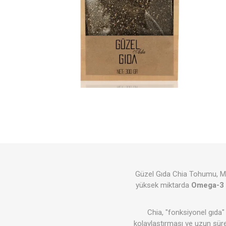
Orfa The
YokEt
Itz Nutz
Vegan Kitaplık
Standard
Vegan
Akşam Pazarı
Tütsüle
Donuk Ü
Menstru
Sürdürü
Cipsler
Güzel Gıda Chia Tohumu, May
yüksek miktarda
Omega-3 (
Chia, "fonksiyonel gıda"
kolaylaştırması ve uzun süre