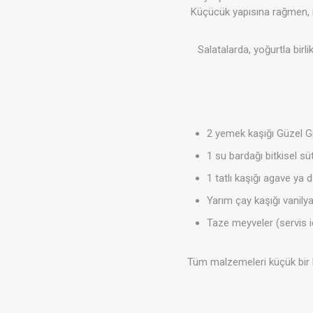
Küçücük yapısına rağmen, 
Salatalarda, yoğurtla birl
Soslar
Giyim
2 yemek kaşığı Güzel 
1 su bardağı bitkisel s
1 tatlı kaşığı agave ya
Yarım çay kaşığı vanily
Akşam P
Süper T
Taze meyveler (servis i
Tüm malzemeleri küçük bir k