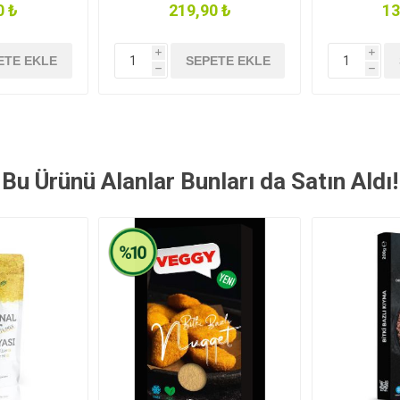
0 ₺
219,90 ₺
13
i
i
ETE EKLE
SEPETE EKLE
h
h
Bu Ürünü Alanlar Bunları da Satın Aldı!