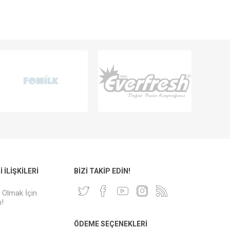
 İLIŞKILERI
BIZI TAKIP EDIN!
i Olmak İçin
!
ÖDEME SEÇENEKLERI