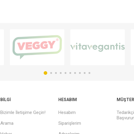
BILGI
HESABIM
MÜŞTERI
Bizimle İletişime Geçin!
Hesabım
Tedarikç
Başvurun
Arama
Siparişlerim
Haber
Adreslerim