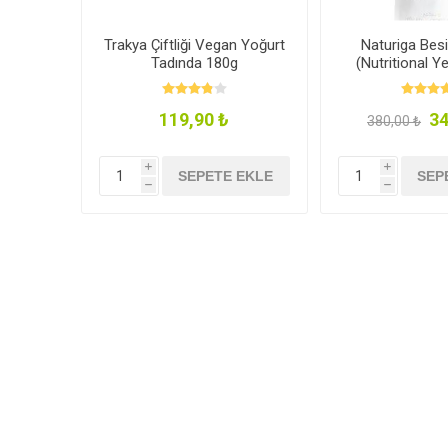
Trakya Çiftliği Vegan Yoğurt
Naturiga Bes
Tadında 180g
(Nutritional Y
119,90 ₺
34
380,00 ₺
i
i
SEPETE EKLE
SEP
h
h