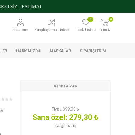
TSİZ TESLİMAT
(0)
0
Hesabım
Karşılaştırma Listesi
İstek Listesi
0,00 ₺
NLER
HAKKIMIZDA
MARKALAR
SIPARIŞLERIM
STOKTA VAR
s
Metro Chef
Nilky
Trakya
Çiftliği
Fiyat:
399,00 ₺
MA
Sana özel:
279,30 ₺
ştırmalıklar
Glutensiz
Konserveler ve Mezeler
Banyo Ürünleri
 Temizlik
kargo
hariç