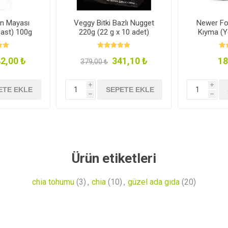
in Mayası
Veggy Bitki Bazlı Nugget
Newer Foo
east) 100g
220g (22 g x 10 adet)
Kıyma (Y
2,00 ₺
341,10 ₺
18
379,00 ₺
i
i
ETE EKLE
SEPETE EKLE
h
h
Ürün etiketleri
chia tohumu
(3)
,
chia
(10)
,
güzel ada gıda
(20)