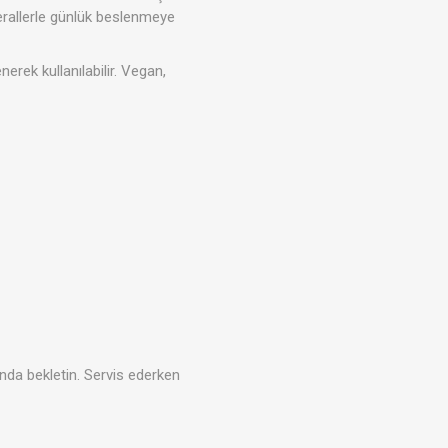
erallerle günlük beslenmeye
erek kullanılabilir. Vegan,
Tahıl- Un- Tohum
Kahve - Çay
kım
Evcil Hayvan Ürünleri
nda bekletin. Servis ederken