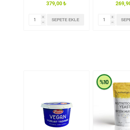
379,00 ₺
269,9
i
i
SEPETE EKLE
SEP
h
h