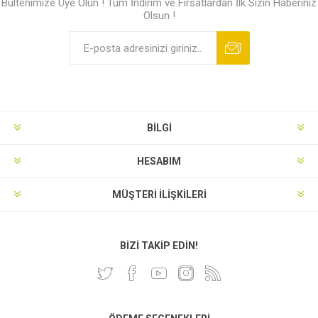
Bültenimize Üye Olun ! Tüm İndirim ve Fırsatlardan İlk Sizin Haberiniz
Olsun !
BILGI
HESABIM
MÜŞTERI İLIŞKILERI
BIZI TAKIP EDIN!