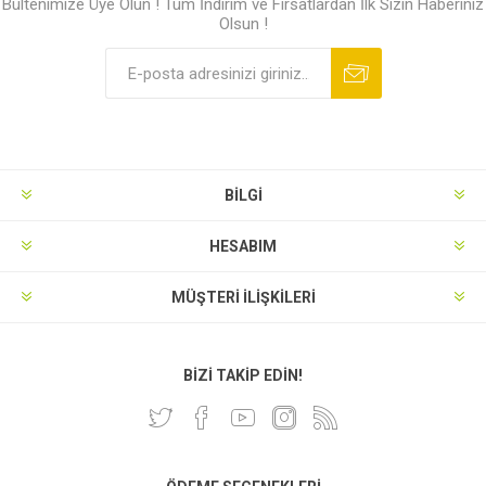
Bültenimize Üye Olun ! Tüm İndirim ve Fırsatlardan İlk Sizin Haberiniz
Olsun !
BILGI
HESABIM
MÜŞTERI İLIŞKILERI
BIZI TAKIP EDIN!