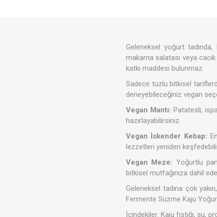
Soslar
Geleneksel yoğurt tadında, 
Giyim
makarna salatası veya cacık g
katkı maddesi bulunmaz.
Sadece tuzlu bitkisel tarifle
deneyebileceğiniz vegan seçen
Vegan Mantı:
Patatesli, ısp
hazırlayabilirsiniz.
Vegan İskender Kebap:
En 
lezzetleri yeniden keşfedebili
Akşam P
Süper T
Vegan Meze:
Yoğurtlu pan
bitkisel mutfağınıza dahil edeb
Geleneksel tadına çok yakın,
Fermente Süzme Kaju Yoğur
İçindekiler: Kaju fıstığı, su, pr