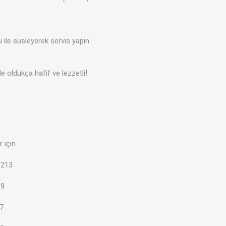
 ile süsleyerek servis yapın.
de oldukça hafif ve lezzetli!
r için
/213
,9
.7