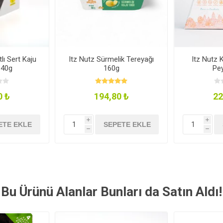
lı Sert Kaju
Itz Nutz Sürmelik Tereyağı
Itz Nutz
140g
160g
Pey
0 ₺
194,80 ₺
22
i
i
ETE EKLE
SEPETE EKLE
h
h
Bu Ürünü Alanlar Bunları da Satın Aldı!