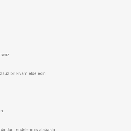
siniz.
üzsüz bir kıvam elde edin
ın.
ardından rendelenmiş alabaşla