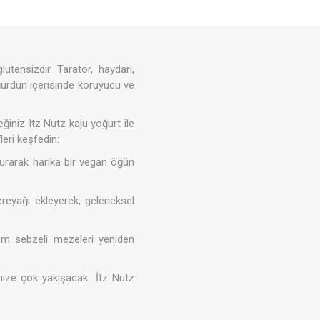
Tahıl- Un- Tohum
Kahve - Çay
tensizdir. Tarator, haydari,
kım
Evcil Hayvan Ürünleri
oğurdun içerisinde koruyucu ve
ğiniz Itz Nutz kaju yoğurt ile
leri keşfedin:
şturarak harika bir vegan öğün
ereyağı ekleyerek, geleneksel
tüm sebzeli mezeleri yeniden
rinize çok yakışacak İtz Nutz