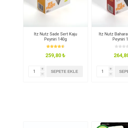
Itz Nutz Sade Sert Kaju
Itz Nutz Baharat
Peyniri 140g
Peyniri 
259,80 ₺
264,8
i
i
SEPETE EKLE
SEP
h
h