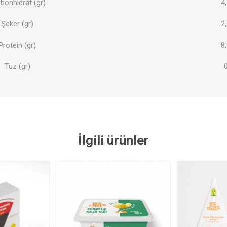
bonhidrat (gr)
4
Şeker (gr)
2
Protein (gr)
8
Tuz (gr)
İlgili ürünler