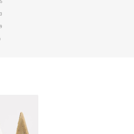
,5
,3
,9
0