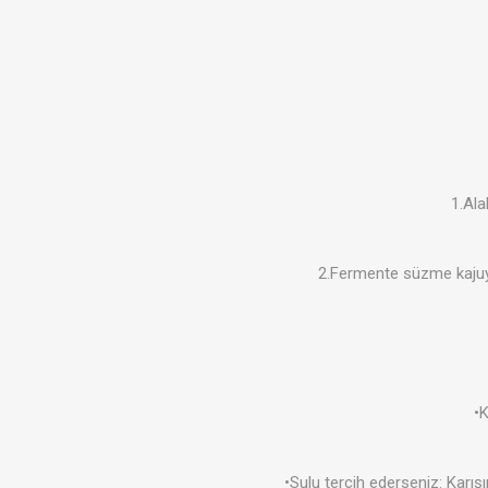
1.Ala
2.Fermente süzme kajuyu,
•K
•Sulu tercih ederseniz: Karı