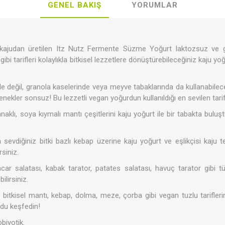
GENEL BAKIŞ
YORUMLAR
Şeker Yerine
Bakliyat- 
kajudan üretilen Itz Nutz Fermente Süzme Yoğurt laktozsuz ve glu
Temizlik Ürünleri
Kişisel Ba
-Baharat
ibi tarifleri kolaylıkla bitkisel lezzetlere dönüştürebileceğiniz kaju y
rde değil, granola kaselerinde veya meyve tabaklarında da kullanabilece
ekler sonsuz! Bu lezzetli vegan yoğurdun kullanıldığı en sevilen tarif
anaklı, soya kıymalı mantı çeşitlerini kaju yoğurt ile bir tabakta bulu
sevdiğiniz bitki bazlı kebap üzerine kaju yoğurt ve eşlikçisi kaju t
rsiniz.
azarı
ozlar
Minik Veganlar
Çorbalar
Zeytinler
car salatası, kabak tarator, patates salatası, havuç tarator gibi 
ilirsiniz.
 bitkisel mantı, kebap, dolma, meze, çorba gibi vegan tuzlu tarifle
du keşfedin!
obiyotik.