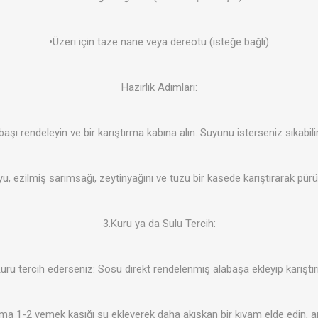
•Üzeri için taze nane veya dereotu (isteğe bağlı)
Hazırlık Adımları:
başı rendeleyin ve bir karıştırma kabına alın. Suyunu isterseniz sıkabilir
 ezilmiş sarımsağı, zeytinyağını ve tuzu bir kasede karıştırarak pür
3.Kuru ya da Sulu Tercih:
uru tercih ederseniz: Sosu direkt rendelenmiş alabaşa ekleyip karıştır
şıma 1-2 yemek kaşığı su ekleyerek daha akışkan bir kıvam elde edin, 