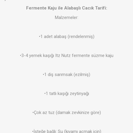
Fermente Kaju ile Alabaşlı Cacık Tarifi:
Malzemeler:
•1 adet alabaş (rendelenmiş)
•3-4 yemek kaşığı Itz Nutz fermente süzme kaju
•1 diş sarımsak (ezilmiş)
•1 tatlı kaşığı zeytinyağı
•Çok az tuz (damak zevkinize göre)
•İsteğe bağlı: Su (kıvamı açmak için)