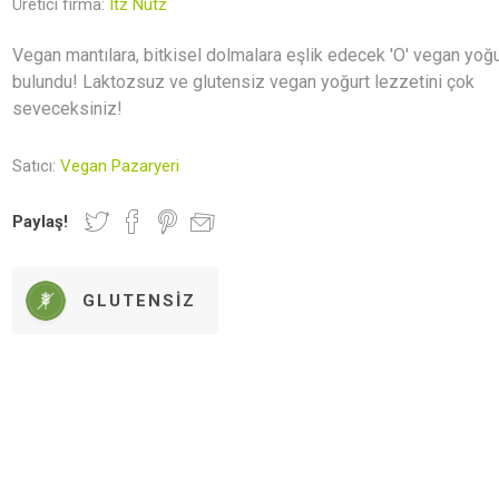
Üretici firma:
Itz Nutz
Newer Foods
Lethe Vegan
Veganki
Indo
Gastronomy
Vegan mantılara, bitkisel dolmalara eşlik edecek 'O' vegan yoğu
bulundu! Laktozsuz ve glutensiz vegan yoğurt lezzetini çok
seveceksiniz!
r ve Mumlar
rünler
al Kaplar
Hediye Rehberi
Kahvaltılık Gevrekler
Deodorantlar
Vegan Kita
Zeytinyağı
Satıcı:
Vegan Pazaryeri
Paylaş!
GLUTENSIZ
lebilir Yaşam
Aksesuar
Makarnalar
Seramik
Sürmelikle