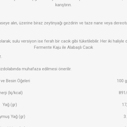
karıştırın.
kaseye alın, üzerine biraz zeytinyağı gezdirin ve taze nane veya dereotu
rak; sulu versiyon ise ferah bir cacık gibi tüketilebilir. Her iki haliyle 
Fermente Kaju ile Alabaşlı Cacık
z.
zdolabında muhafaza edilmesi önerilir.
i ve Besin Öğeleri
100 g
nerji (kj/kcal)
891
Yağ (gr)
17
ymuş Yağ (gr)
3