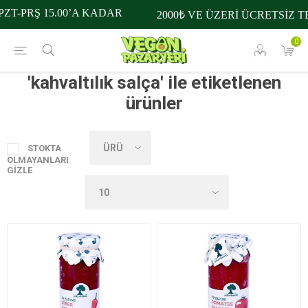
ZT-PRŞ 15.00’A KADAR
2000₺ VE ÜZERİ ÜCRETSİZ T
0
'kahvaltılık salça' ile etiketlenen
ürünler
STOKTA
OLMAYANLARI
GIZLE