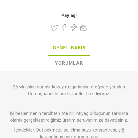
Paylaş!
GENEL BAKIŞ
YORUMLAR
25 yılı aşkın süredir kuzey rüzgarlarının eteğinde yer alan
Gümüşhane'de asırlık tarifler hazırlıyoruz.
İyi beslenmenin tercihten öte bir ihtiyaç olduğunun farkında
olarak gerçekleştirdiğimiz üretim serüvenimize davetlisiniz.
İçindekiler: Dut pekmezi, su, elma suyu konsantresi, çiğ
karabuğday unu, sorgum unu