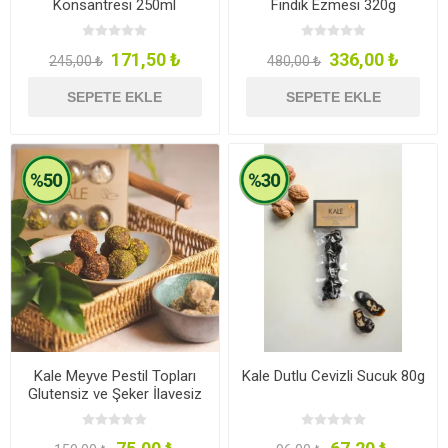
Konsantresi 250ml
Fındık Ezmesi 320g
171,50 ₺
336,00 ₺
245,00 ₺
480,00 ₺
SEPETE EKLE
SEPETE EKLE
Kale Meyve Pestil Topları
Kale Dutlu Cevizli Sucuk 80g
Glutensiz ve Şeker İlavesiz
100g