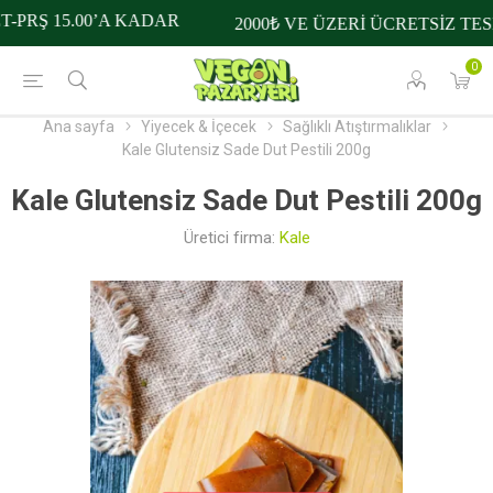
PRŞ 15.00’A KADAR
2000₺ VE ÜZERİ ÜCRETSİZ TESL
0
Ana sayfa
Yiyecek & İçecek
Sağlıklı Atıştırmalıklar
Kale Glutensiz Sade Dut Pestili 200g
Kale Glutensiz Sade Dut Pestili 200g
Üretici firma:
Kale