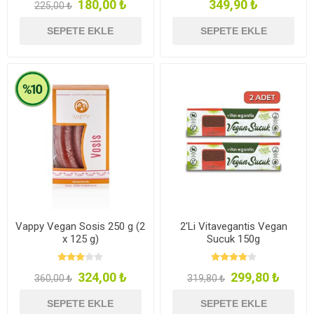
180,00 ₺
349,90 ₺
225,00 ₺
SEPETE EKLE
SEPETE EKLE
Vappy Vegan Sosis 250 g (2
2'Li Vitavegantis Vegan
x 125 g)
Sucuk 150g
324,00 ₺
299,80 ₺
360,00 ₺
319,80 ₺
SEPETE EKLE
SEPETE EKLE