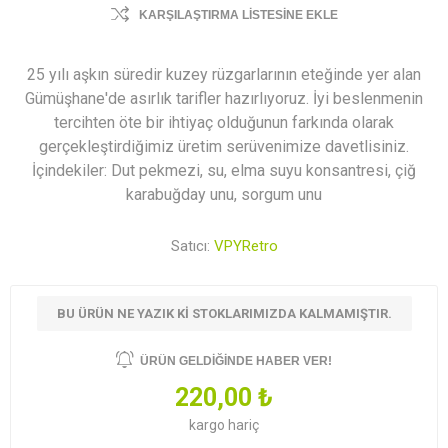
KARŞILAŞTIRMA LISTESINE EKLE
25 yılı aşkın süredir kuzey rüzgarlarının eteğinde yer alan
Gümüşhane'de asırlık tarifler hazırlıyoruz. İyi beslenmenin
tercihten öte bir ihtiyaç olduğunun farkında olarak
gerçekleştirdiğimiz üretim serüvenimize davetlisiniz.
İçindekiler: Dut pekmezi, su, elma suyu konsantresi, çiğ
karabuğday unu, sorgum unu
Satıcı:
VPYRetro
BU ÜRÜN NE YAZIK KI STOKLARIMIZDA KALMAMIŞTIR.
ÜRÜN GELDIĞINDE HABER VER!
220,00 ₺
kargo
hariç