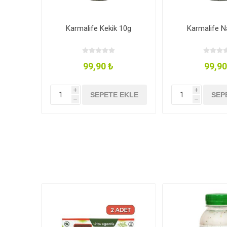
Karmalife Kekik 10g
Karmalife N
99,90 ₺
99,90
i
i
SEPETE EKLE
SEP
h
h