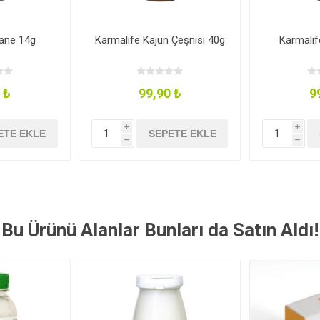
ane 14g
Karmalife Kajun Çeşnisi 40g
Karmali
 ₺
99,90 ₺
9
i
i
ETE EKLE
SEPETE EKLE
h
h
Bu Ürünü Alanlar Bunları da Satın Aldı!