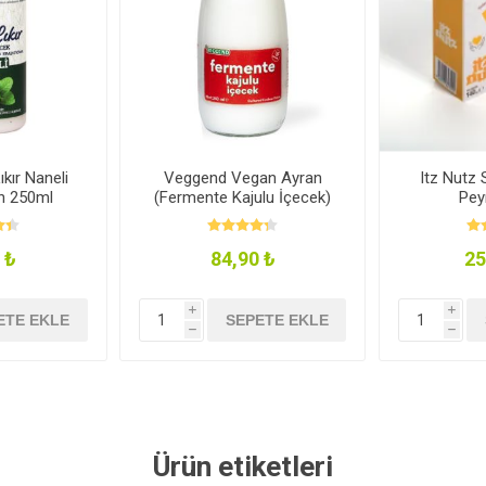
ıkır Naneli
Veggend Vegan Ayran
Itz Nutz 
n 250ml
(Fermente Kajulu İçecek)
Pey
245ml
 ₺
84,90 ₺
25
i
i
ETE EKLE
SEPETE EKLE
h
h
Ürün etiketleri