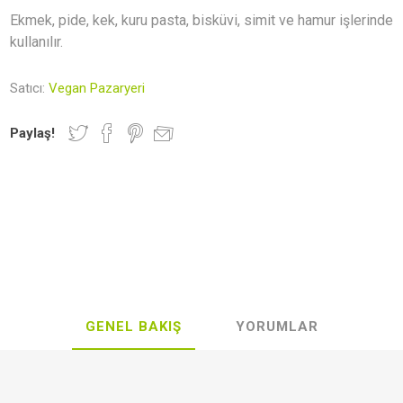
Newer Foods
Lethe Vegan
Veganki
Indo
Ekmek, pide, kek, kuru pasta, bisküvi, simit ve hamur işlerinde
Gastronomy
kullanılır.
Satıcı:
Vegan Pazaryeri
r ve Mumlar
rünler
al Kaplar
Hediye Rehberi
Kahvaltılık Gevrekler
Deodorantlar
Vegan Kita
Zeytinyağı
Paylaş!
lebilir Yaşam
Aksesuar
Makarnalar
Seramik
Sürmelikle
GENEL BAKIŞ
YORUMLAR