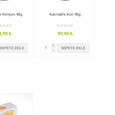
fe Kimyon 40g
Karmalife Köri 40g
9,90 ₺
99,90 ₺
i
SEPETE EKLE
SEPETE EKLE
h