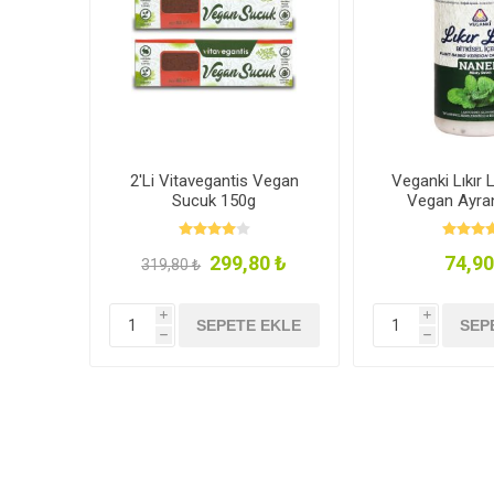
2'Li Vitavegantis Vegan
Veganki Lıkır L
Sucuk 150g
Vegan Ayra
299,80 ₺
74,90
319,80 ₺
i
i
SEPETE EKLE
SEP
h
h