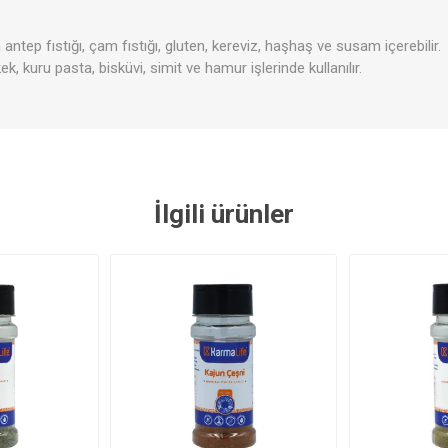
 antep fıstığı, çam fıstığı, gluten, kereviz, haşhaş ve susam içerebilir.
k, kuru pasta, bisküvi, simit ve hamur işlerinde kullanılır.
Şeker Yerine
Bakliyat- 
Temizlik Ürünleri
Kişisel Ba
-Baharat
İlgili ürünler
azarı
ozlar
Minik Veganlar
Çorbalar
Zeytinler