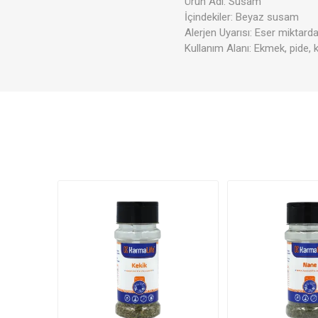
Ürün Adı: Susam
İçindekiler: Beyaz susam
Alerjen Uyarısı: Eser miktarda
Kullanım Alanı: Ekmek, pide, ke
Soslar
Giyim
Akşam P
Süper T