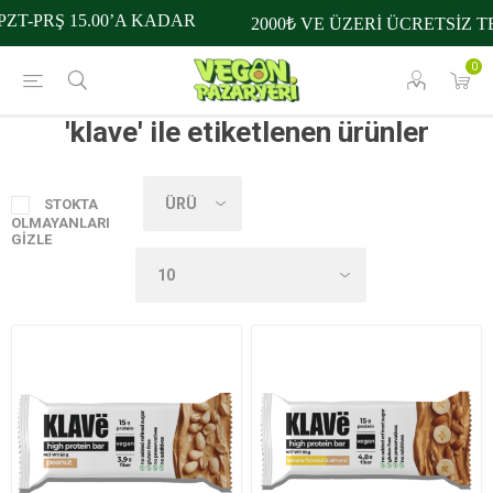
ZT-PRŞ 15.00’A KADAR
2000₺ VE ÜZERİ ÜCRETSİZ T
0
'klave' ile etiketlenen ürünler
STOKTA
OLMAYANLARI
GIZLE