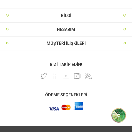
BILGI
HESABIM
MÜŞTERI İLIŞKILERI
BIZI TAKIP EDIN!
ÖDEME SEÇENEKLERI