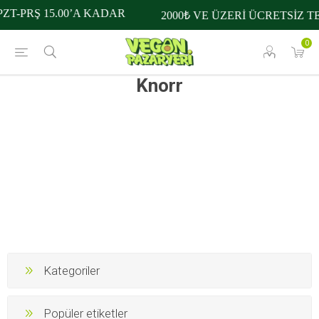
ZT-PRŞ 15.00’A KADAR
2000₺ VE ÜZERİ ÜCRETSİZ T
0
Knorr
Kategoriler
Popüler etiketler