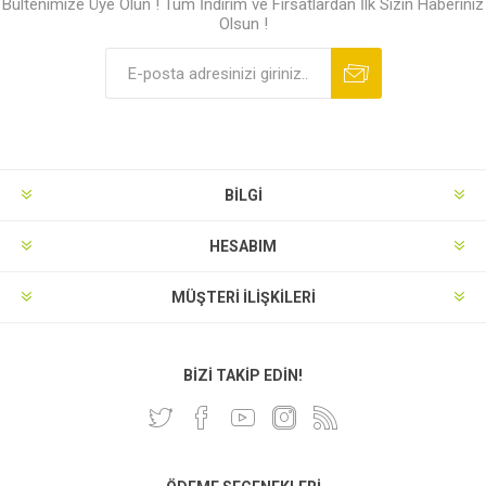
Bültenimize Üye Olun ! Tüm İndirim ve Fırsatlardan İlk Sizin Haberiniz
Olsun !
BILGI
HESABIM
MÜŞTERI İLIŞKILERI
BIZI TAKIP EDIN!