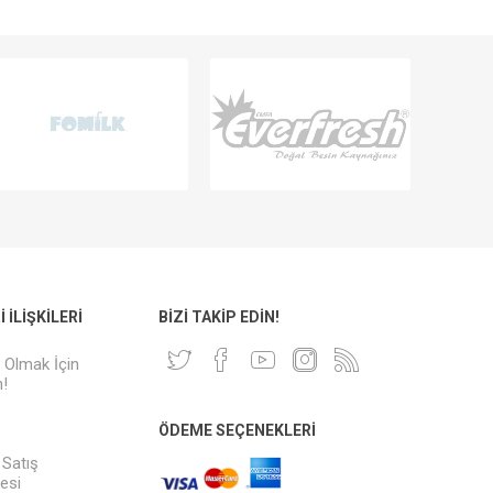
 İLIŞKILERI
BIZI TAKIP EDIN!
i Olmak İçin
!
ÖDEME SEÇENEKLERI
 Satış
esi