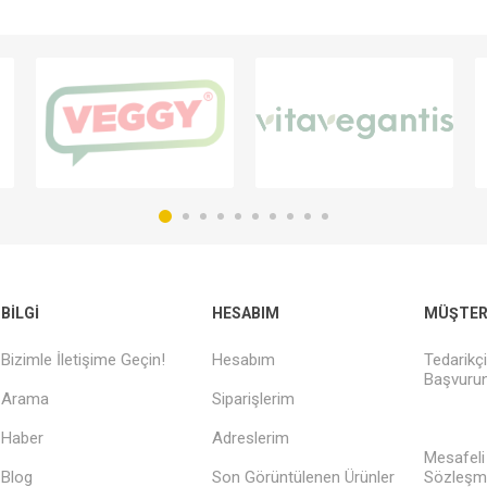
BILGI
HESABIM
MÜŞTERI
Bizimle İletişime Geçin!
Hesabım
Tedarikç
Başvurun
Arama
Siparişlerim
Haber
Adreslerim
Mesafeli
Blog
Son Görüntülenen Ürünler
Sözleşm