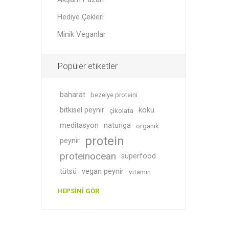
Hediye Çekleri
Minik Veganlar
Soslar
Giyim
Popüler etiketler
baharat
bezelye proteini
bitkisel peynir
koku
çikolata
meditasyon
naturiga
organik
protein
peynir
proteinocean
superfood
Akşam P
Süper T
tütsü
vegan peynir
vitamin
HEPSINI GÖR