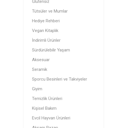
Glutensiz
Orfa The
YokEt
Itz Nutz
Vegan Kitaplık
Standard
Tütsüler ve Mumlar
Vegan
Akşam Pazarı
Hediye Rehberi
Vegan Kitaplık
İndirimli Ürünler
Tütsüle
Donuk Ü
Menstru
Sürdürülebilir Yaşam
Aksesuar
Seramik
Sporcu Besinleri ve Takviyeler
Giyim
Sürdürü
Cipsler
Temizlik Ürünleri
Kişisel Bakım
Evcil Hayvan Ürünleri
Akşam Pazarı