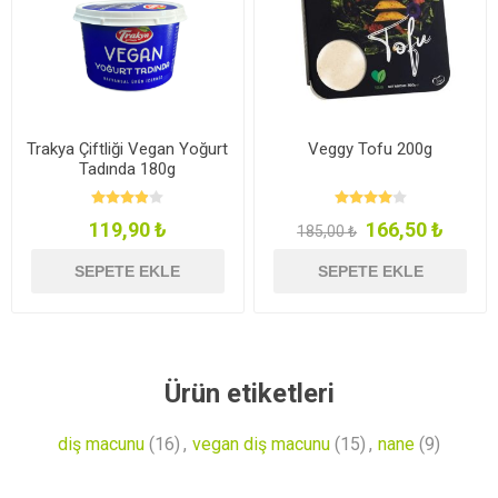
Trakya Çiftliği Vegan Yoğurt
Veggy Tofu 200g
Tadında 180g
119,90 ₺
166,50 ₺
185,00 ₺
SEPETE EKLE
SEPETE EKLE
Ürün etiketleri
diş macunu
(16)
,
vegan diş macunu
(15)
,
nane
(9)