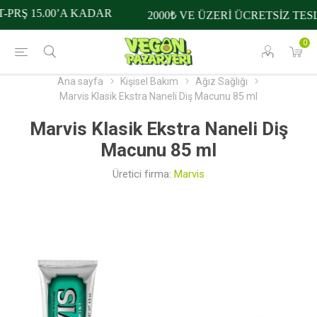
PRŞ 15.00’A KADAR
2000₺ VE ÜZERİ ÜCRETSİZ TESL
0
Ana sayfa
Kişisel Bakım
Ağız Sağlığı
Marvis Klasik Ekstra Naneli Diş Macunu 85 ml
Marvis Klasik Ekstra Naneli Diş
Macunu 85 ml
Üretici firma:
Marvis