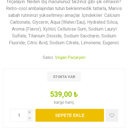
fırçalayın. Neden diş macununuz tarzınız gibi şık olmasın?
Retro-cool ambalajından tutun beklenmedik tatlarla, Marvis
sabah rutininizi yükseltmeyi amaçlar. İçindekiler: Calcium
Carbonate, Glycerin, Aqua (Water/Eau), Hydrated Silica,
Aroma (Flavor), Xylitol, Cellulose Gum, Sodium Lauryl
Sulfate, Titanium Dioxide, Sodium Saccharin, Sodium
Fluoride, Citric Acid, Sodium Citrate, Limonene, Eugenol.
Satıcı:
Vegan Pazaryeri
STOKTA VAR
539,00 ₺
kargo
hariç
i
SEPETE EKLE
h