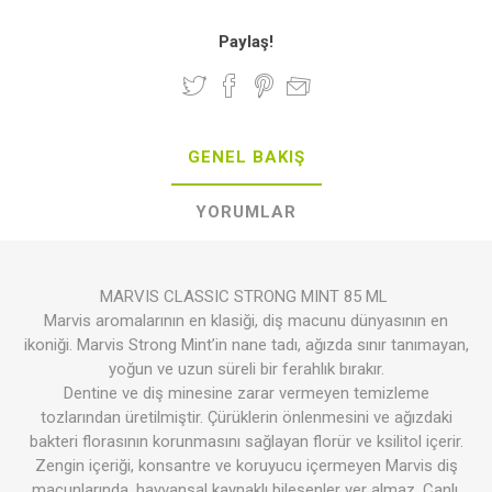
Paylaş!
GENEL BAKIŞ
YORUMLAR
MARVIS CLASSIC STRONG MINT 85 ML
Marvis aromalarının en klasiği, diş macunu dünyasının en
ikoniği. Marvis Strong Mint’in nane tadı, ağızda sınır tanımayan,
yoğun ve uzun süreli bir ferahlık bırakır.
Dentine ve diş minesine zarar vermeyen temizleme
tozlarından üretilmiştir. Çürüklerin önlenmesini ve ağızdaki
bakteri florasının korunmasını sağlayan florür ve ksilitol içerir.
Zengin içeriği, konsantre ve koruyucu içermeyen Marvis diş
macunlarında, hayvansal kaynaklı bileşenler yer almaz. Canlı,