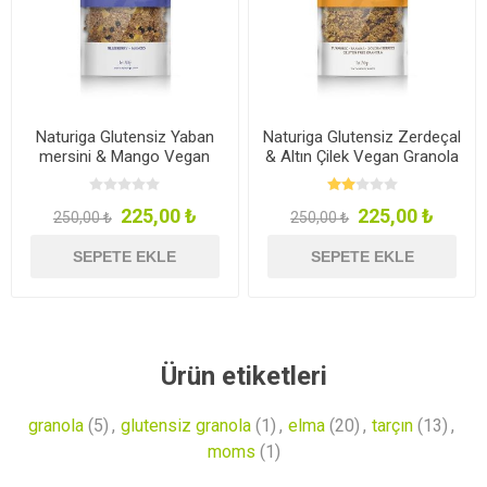
Naturiga Glutensiz Yaban
Naturiga Glutensiz Zerdeçal
mersini & Mango Vegan
& Altın Çilek Vegan Granola
Granola 250g
250g
225,00 ₺
225,00 ₺
250,00 ₺
250,00 ₺
SEPETE EKLE
SEPETE EKLE
Ürün etiketleri
granola
(5)
,
glutensiz granola
(1)
,
elma
(20)
,
tarçın
(13)
,
moms
(1)