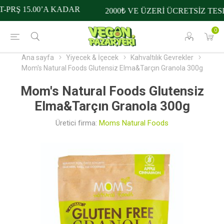
PRŞ 15.00’A KADAR
2000₺ VE ÜZERİ ÜCRETSİZ TESL
0
Ana sayfa
Yiyecek & İçecek
Kahvaltılık Gevrekler
Mom's Natural Foods Glutensiz Elma&Tarçın Granola 300g
Mom's Natural Foods Glutensiz
Elma&Tarçın Granola 300g
Üretici firma:
Moms Natural Foods