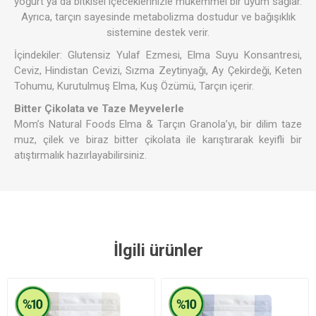
yoğurt ya da bitkisel içeceklerinizle mükemmel bir uyum sağlar.
Ayrıca, tarçın sayesinde metabolizma dostudur ve bağışıklık
sistemine destek verir.
İçindekiler: Glutensiz Yulaf Ezmesi, Elma Suyu Konsantresi,
Ceviz, Hindistan Cevizi, Sızma Zeytinyağı, Ay Çekirdeği, Keten
Tohumu, Kurutulmuş Elma, Kuş Özümü, Tarçın içerir.
Bitter Çikolata ve Taze Meyvelerle
Mom’s Natural Foods Elma & Tarçın Granola’yı, bir dilim taze
muz, çilek ve biraz bitter çikolata ile karıştırarak keyifli bir
atıştırmalık hazırlayabilirsiniz.
İlgili ürünler