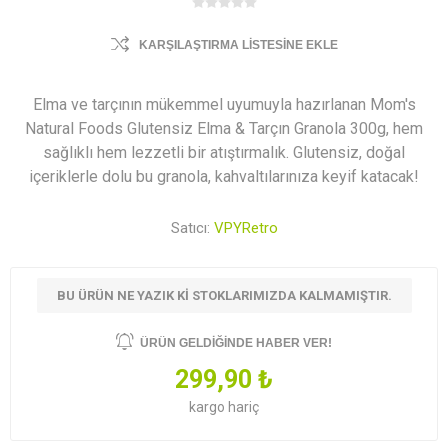
KARŞILAŞTIRMA LISTESINE EKLE
Elma ve tarçının mükemmel uyumuyla hazırlanan Mom's
Natural Foods Glutensiz Elma & Tarçın Granola 300g, hem
sağlıklı hem lezzetli bir atıştırmalık. Glutensiz, doğal
içeriklerle dolu bu granola, kahvaltılarınıza keyif katacak!
Satıcı:
VPYRetro
BU ÜRÜN NE YAZIK KI STOKLARIMIZDA KALMAMIŞTIR.
ÜRÜN GELDIĞINDE HABER VER!
299,90 ₺
kargo
hariç