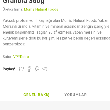
Granola 360g
Newer Foods
Lethe Vegan
Veganki
Indo
Gastronomy
Üretici firma:
Moms Natural Foods
Yüksek protein ve lif kaynağı olan Mom's Natural Foods Yaban
Mersinli Granola, vitamin ve mineral açısından zengin içeriğiyl
enerjik başlamanızı sağlar. Yulaf ezmesi, yaban mersini ve
r ve Mumlar
rünler
al Kaplar
Hediye Rehberi
Kahvaltılık Gevrekler
Deodorantlar
Vegan Kita
Zeytinyağı
kuruyemişlerle dolu bu karışım, lezzet ve besin değeri açısınd
benzersizdir.
Satıcı:
VPYRetro
Paylaş!
lebilir Yaşam
Aksesuar
Makarnalar
Seramik
Sürmelikle
GENEL BAKIŞ
YORUMLAR