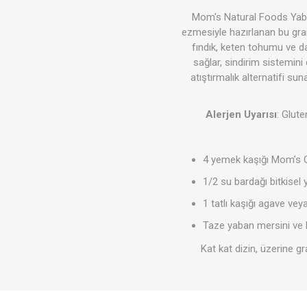
Mom's Natural Foods Yaban
ezmesiyle hazırlanan bu gran
fındık, keten tohumu ve da
sağlar, sindirim sistemini
Soslar
Giyim
atıştırmalık alternatifi suna
Alerjen Uyarısı
: Glute
4 yemek kaşığı Mom’s 
1/2 su bardağı bitkisel
1 tatlı kaşığı agave ve
Akşam P
Süper T
Taze yaban mersini ve 
Kat kat dizin, üzerine gr