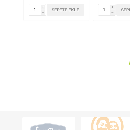
i
i
SEPETE EKLE
SEP
h
h