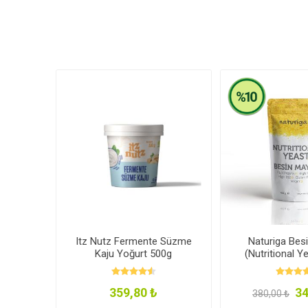
Itz Nutz Fermente Süzme
Naturiga Bes
Kaju Yoğurt 500g
(Nutritional Y
359,80 ₺
34
380,00 ₺