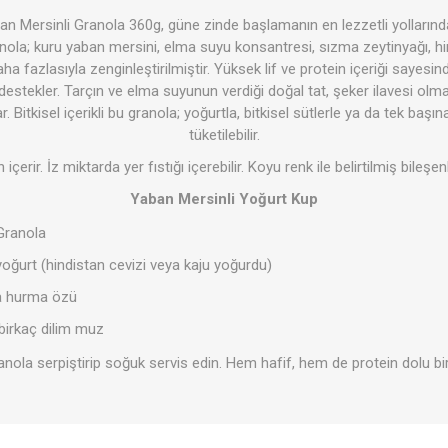
 Mersinli Granola 360g, güne zinde başlamanın en lezzetli yollarında
ola; kuru yaban mersini, elma suyu konsantresi, sızma zeytinyağı, hi
ha fazlasıyla zenginleştirilmiştir. Yüksek lif ve protein içeriği sayesi
 destekler. Tarçın ve elma suyunun verdiği doğal tat, şeker ilavesi olmad
Şeker Yerine
Bakliyat- 
Temizlik Ürünleri
Kişisel Ba
-Baharat
r. Bitkisel içerikli bu granola; yoğurtla, bitkisel sütlerle ya da tek başına
tüketilebilir.
n içerir. İz miktarda yer fıstığı içerebilir. Koyu renk ile belirtilmiş bileşe
Yaban Mersinli Yoğurt Kup
Granola
 yoğurt (hindistan cevizi veya kaju yoğurdu)
ya hurma özü
azarı
ozlar
Minik Veganlar
Çorbalar
Zeytinler
birkaç dilim muz
anola serpiştirip soğuk servis edin. Hem hafif, hem de protein dolu bir t