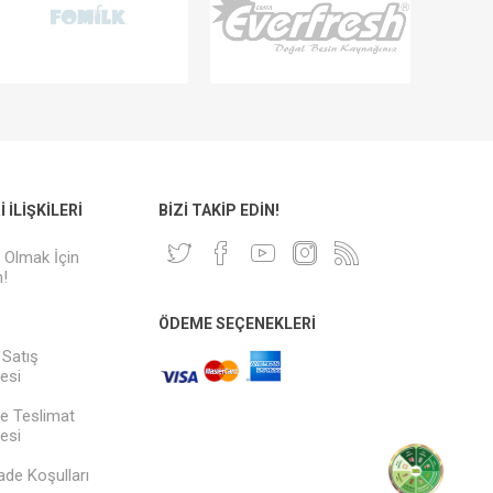
 İLIŞKILERI
BIZI TAKIP EDIN!
i Olmak İçin
!
ÖDEME SEÇENEKLERI
 Satış
esi
e Teslimat
esi
İade Koşulları