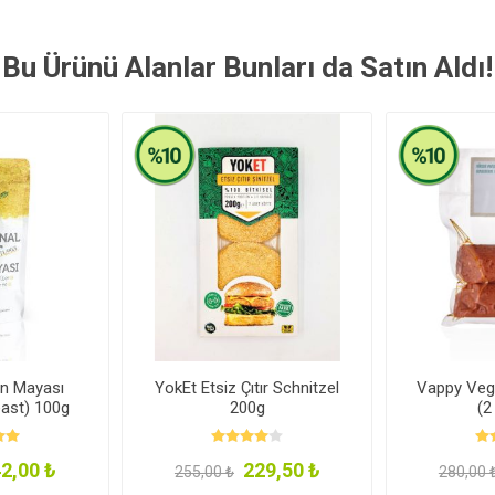
Bu Ürünü Alanlar Bunları da Satın Aldı!
in Mayası
YokEt Etsiz Çıtır Schnitzel
Vappy Veg
east) 100g
200g
(2
2,00 ₺
229,50 ₺
255,00 ₺
280,00 