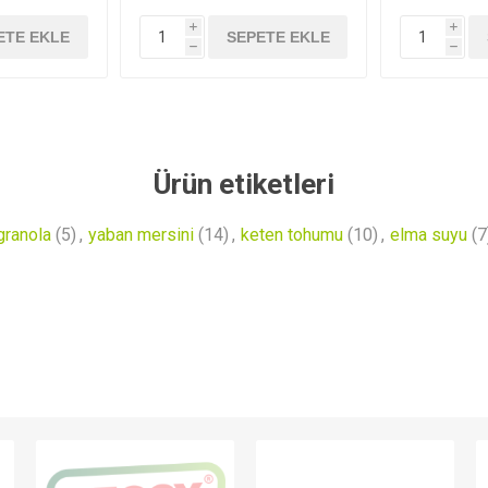
i
i
ETE EKLE
SEPETE EKLE
h
h
Ürün etiketleri
granola
(5)
,
yaban mersini
(14)
,
keten tohumu
(10)
,
elma suyu
(7