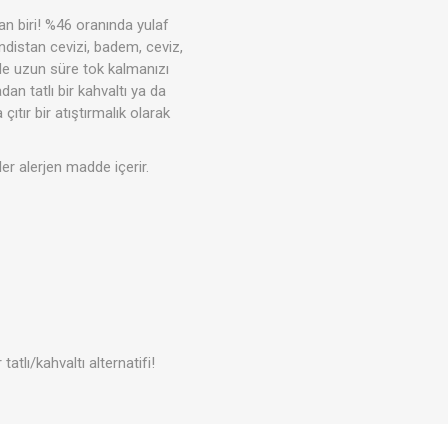
n biri! %46 oranında yulaf
ndistan cevizi, badem, ceviz,
nde uzun süre tok kalmanızı
an tatlı bir kahvaltı ya da
Tahıl- Un- Tohum
Kahve - Çay
kım
Evcil Hayvan Ürünleri
 çıtır bir atıştırmalık olarak
nler alerjen madde içerir.
atlı/kahvaltı alternatifi!