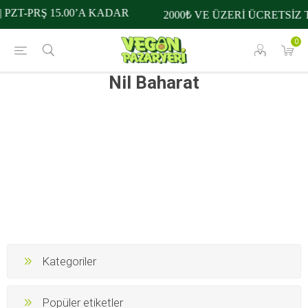
PZT-PRŞ 15.00’A KADAR
2000₺ VE ÜZERİ ÜCRETSİZ 
0
Nil Baharat
Kategoriler
Popüler etiketler