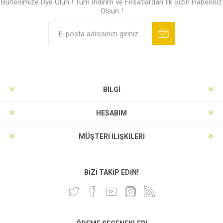
Bültenimize Üye Olun ! Tüm İndirim ve Fırsatlardan İlk Sizin Haberiniz
Olsun !
BILGI
HESABIM
MÜŞTERI İLIŞKILERI
BIZI TAKIP EDIN!