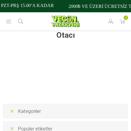
PZT-PRŞ 15.00’A KADAR
2000₺ VE ÜZERİ ÜCRETSİZ 
0
Otacı
Kategoriler
Popüler etiketler