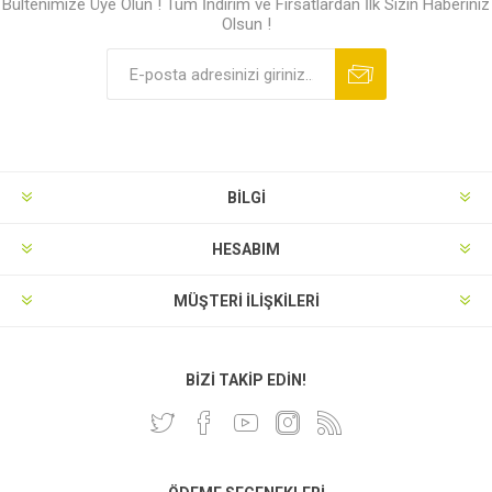
Bültenimize Üye Olun ! Tüm İndirim ve Fırsatlardan İlk Sizin Haberiniz
Olsun !
BILGI
HESABIM
MÜŞTERI İLIŞKILERI
BIZI TAKIP EDIN!