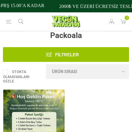
PRŞ 15.00’A KADAR
2000₺ VE ÜZERİ ÜCRETSİZ TESL
0
Packoala
FILTRELER
STOKTA
OLMAYANLARI
GIZLE