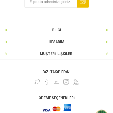
BILGI
HESABIM
MÜŞTERI İLIŞKILERI
BIZI TAKIP EDIN!
ÖDEME SEÇENEKLERI