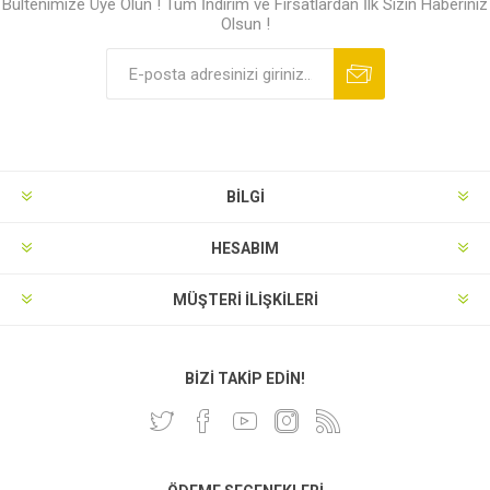
Bültenimize Üye Olun ! Tüm İndirim ve Fırsatlardan İlk Sizin Haberiniz
Olsun !
BILGI
HESABIM
MÜŞTERI İLIŞKILERI
BIZI TAKIP EDIN!