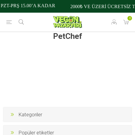
PZT-PRŞ 15.00’A KADAR
2000₺ VE ÜZERİ ÜCRETSİZ 
0
PetChef
Kategoriler
Popüler etiketler