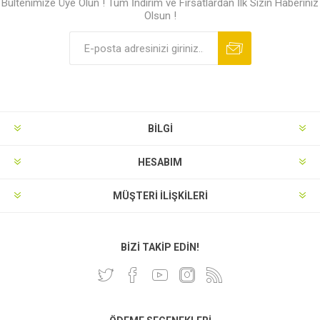
Bültenimize Üye Olun ! Tüm İndirim ve Fırsatlardan İlk Sizin Haberiniz
Olsun !
BILGI
HESABIM
MÜŞTERI İLIŞKILERI
BIZI TAKIP EDIN!