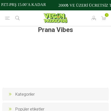
PZT-PRŞ 15.00’A KADAR
2000₺ VE ÜZERİ ÜCRETSİZ 
0
Prana Vibes
Kategoriler
Popüler etiketler