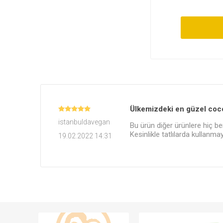
Soslar
Giyim
Ülkemizdeki en güzel coc
istanbuldavegan
Bu ürün diğer ürünlere hiç ben
Kesinlikle tatlılarda kullanm
19.02.2022 14:31
Akşam P
Süper T