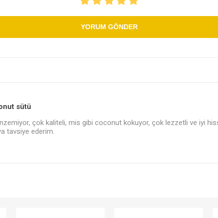
YORUM GÖNDER
Şeker Yerine
Bakliyat- 
Temizlik Ürünleri
Kişisel Ba
-Baharat
onut sütü
zemiyor, çok kaliteli, mis gibi coconut kokuyor, çok lezzetli ve iyi hiss
aya tavsiye ederim.
azarı
ozlar
Minik Veganlar
Çorbalar
Zeytinler