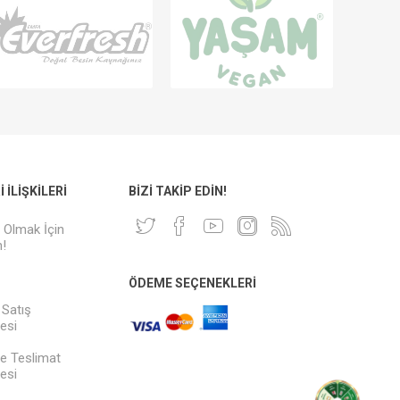
 İLIŞKILERI
BIZI TAKIP EDIN!
i Olmak İçin
!
ÖDEME SEÇENEKLERI
 Satış
esi
e Teslimat
esi