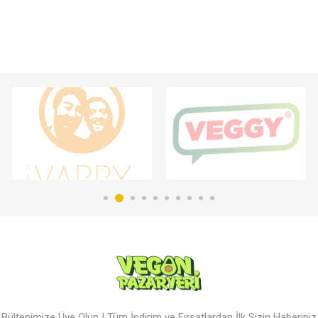
Bültenimize Üye Olun ! Tüm İndirim ve Fırsatlardan İlk Sizin Haberiniz