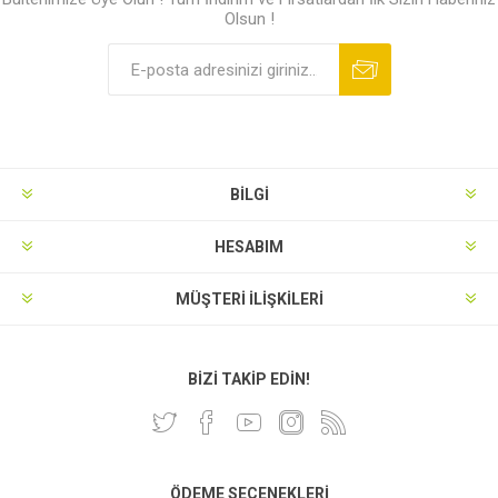
Olsun !
BILGI
HESABIM
MÜŞTERI İLIŞKILERI
BIZI TAKIP EDIN!
ÖDEME SEÇENEKLERI