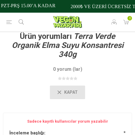
PZT-PRŞ 15.00’A KADAR
2000₺ VE ÜZERİ ÜCRETSİZ 
0
Ürün yorumları
Terra Verde
Organik Elma Suyu Konsantresi
340g
0 yorum (lar)
KAPAT
Sadece kayıtlı kullanıcılar yorum yazabilir
İnceleme başlığı:
*