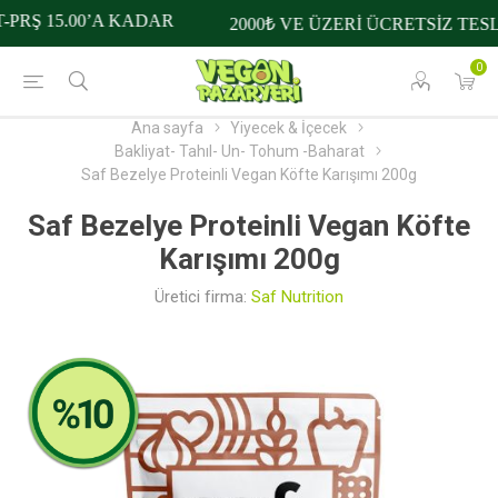
PRŞ 15.00’A KADAR
2000₺ VE ÜZERİ ÜCRETSİZ TESL
0
Ana sayfa
Yiyecek & İçecek
Bakliyat- Tahıl- Un- Tohum -Baharat
Saf Bezelye Proteinli Vegan Köfte Karışımı 200g
Saf Bezelye Proteinli Vegan Köfte
Karışımı 200g
Üretici firma:
Saf Nutrition