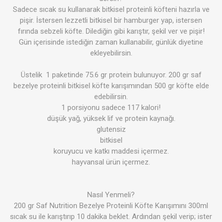
Sadece sıcak su kullanarak bitkisel proteinli köfteni hazırla ve
pişir. İstersen lezzetli bitkisel bir hamburger yap, istersen
fırında sebzeli köfte. Dilediğin gibi karıştır, şekil ver ve pişir!
Gün içerisinde istediğin zaman kullanabilir, günlük diyetine
ekleyebilirsin.
Üstelik 1 paketinde 75.6 gr protein bulunuyor. 200 gr saf
bezelye proteinli bitkisel köfte karışımından 500 gr köfte elde
edebilirsin.
1 porsiyonu sadece 117 kalori!
düşük yağ, yüksek lif ve protein kaynağı.
glutensiz
bitkisel
koruyucu ve katkı maddesi içermez.
hayvansal ürün içermez.
Nasıl Yenmeli?
200 gr Saf Nutrition Bezelye Proteinli Köfte Karışımını 300ml
sıcak su ile karıştırıp 10 dakika beklet. Ardından şekil verip; ister