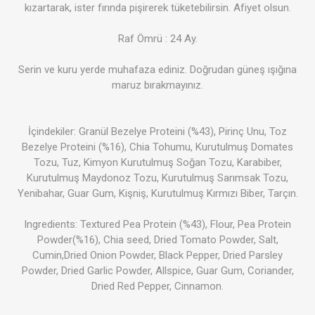
kızartarak, ister fırında pişirerek tüketebilirsin. Afiyet olsun.
Raf Ömrü : 24 Ay.
Serin ve kuru yerde muhafaza ediniz. Doğrudan güneş ışığına
maruz bırakmayınız.
İçindekiler: Granül Bezelye Proteini (%43), Pirinç Unu, Toz
Bezelye Proteini (%16), Chia Tohumu, Kurutulmuş Domates
Tozu, Tuz, Kimyon Kurutulmuş Soğan Tozu, Karabiber,
Kurutulmuş Maydonoz Tozu, Kurutulmuş Sarımsak Tozu,
Yenibahar, Guar Gum, Kişniş, Kurutulmuş Kırmızı Biber, Tarçın.
Ingredients: Textured Pea Protein (%43), Flour, Pea Protein
Powder(%16), Chia seed, Dried Tomato Powder, Salt,
Cumin,Dried Onion Powder, Black Pepper, Dried Parsley
Powder, Dried Garlic Powder, Allspice, Guar Gum, Coriander,
Dried Red Pepper, Cinnamon.