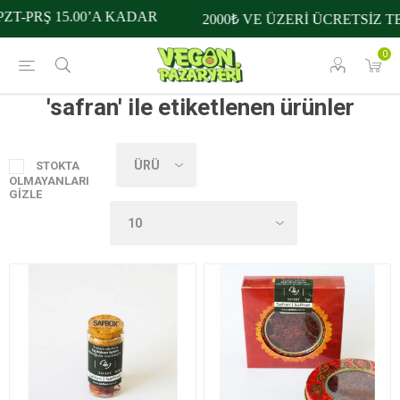
ZT-PRŞ 15.00’A KADAR
2000₺ VE ÜZERİ ÜCRETSİZ T
0
'safran' ile etiketlenen ürünler
STOKTA
OLMAYANLARI
GIZLE