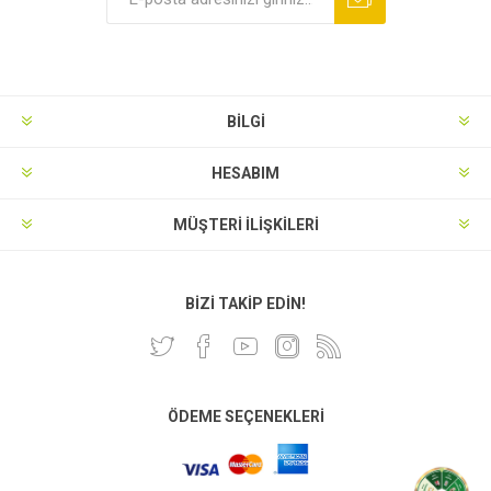
BILGI
HESABIM
MÜŞTERI İLIŞKILERI
BIZI TAKIP EDIN!
ÖDEME SEÇENEKLERI