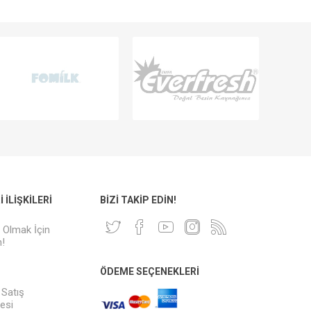
 İLIŞKILERI
BIZI TAKIP EDIN!
i Olmak İçin
!
ÖDEME SEÇENEKLERI
 Satış
esi