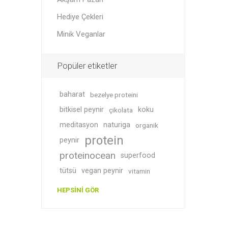
Hediye Çekleri
Minik Veganlar
Soslar
Giyim
Popüler etiketler
baharat
bezelye proteini
bitkisel peynir
koku
çikolata
meditasyon
naturiga
organik
protein
peynir
proteinocean
superfood
Akşam P
Süper T
tütsü
vegan peynir
vitamin
HEPSINI GÖR