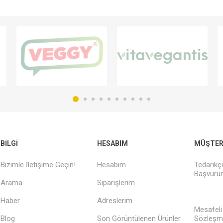
BILGI
HESABIM
MÜŞTERI
Bizimle İletişime Geçin!
Hesabım
Tedarikç
Başvurun
Arama
Siparişlerim
Haber
Adreslerim
Mesafeli
Blog
Son Görüntülenen Ürünler
Sözleşm