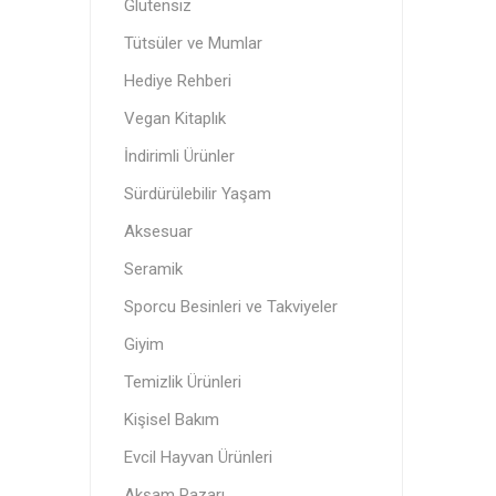
Glutensiz
Orfa The
YokEt
Itz Nutz
Vegan Kitaplık
Standard
Tütsüler ve Mumlar
Vegan
Akşam Pazarı
Hediye Rehberi
Vegan Kitaplık
İndirimli Ürünler
Tütsüle
Donuk Ü
Menstru
Sürdürülebilir Yaşam
Aksesuar
Seramik
Sporcu Besinleri ve Takviyeler
Giyim
Sürdürü
Cipsler
Temizlik Ürünleri
Kişisel Bakım
Evcil Hayvan Ürünleri
Akşam Pazarı