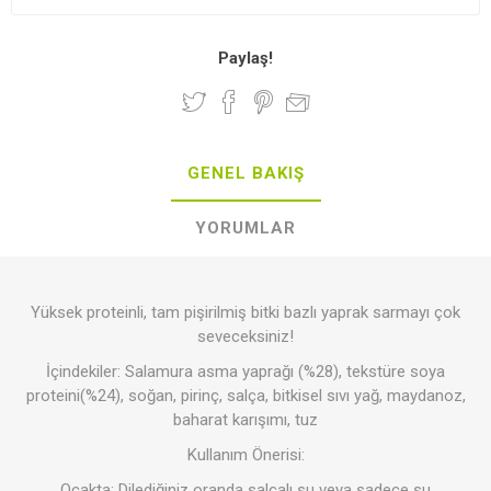
Paylaş!
GENEL BAKIŞ
YORUMLAR
Yüksek proteinli, tam pişirilmiş bitki bazlı yaprak sarmayı çok
seveceksiniz!
İçindekiler: Salamura asma yaprağı (%28), tekstüre soya
proteini(%24), soğan, pirinç, salça, bitkisel sıvı yağ, maydanoz,
baharat karışımı, tuz
Kullanım Önerisi:
Ocakta: Dilediğiniz oranda salçalı su veya sadece su