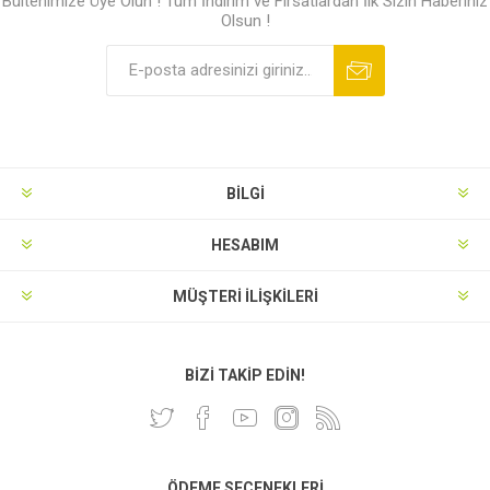
Bültenimize Üye Olun ! Tüm İndirim ve Fırsatlardan İlk Sizin Haberiniz
Olsun !
BILGI
HESABIM
MÜŞTERI İLIŞKILERI
BIZI TAKIP EDIN!
ÖDEME SEÇENEKLERI