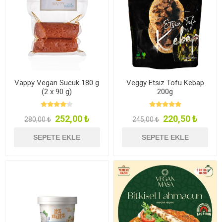
Vappy Vegan Sucuk 180 g
Veggy Etsiz Tofu Kebap
(2 x 90 g)
200g
252,00 ₺
220,50 ₺
280,00 ₺
245,00 ₺
SEPETE EKLE
SEPETE EKLE