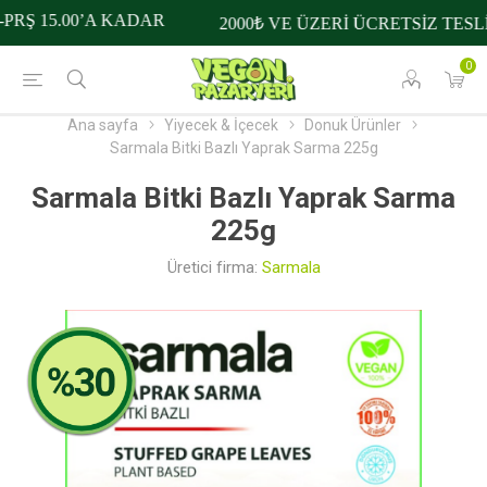
RŞ 15.00’A KADAR
2000₺ VE ÜZERİ ÜCRETSİZ TESLİ
0
Ana sayfa
Yiyecek & İçecek
Donuk Ürünler
Sarmala Bitki Bazlı Yaprak Sarma 225g
Sarmala Bitki Bazlı Yaprak Sarma
225g
Üretici firma:
Sarmala