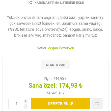
KARŞILAŞTIRMA LISTESINE EKLE
Yüksek proteinli, tam pişirilmiş bitki bazlı yaprak sarmayı
çok seveceksiniz! İçindekiler: Salamura asma yaprağı
(%28), tekstüre soya proteini(%24), soğan, pirinç, salça,
bitkisel sıvı yağ, maydanoz, baharat karışımı, tuz
Satıcı:
Vegan Pazaryeri
STOKTA VAR
Fiyat:
249,90 ₺
Sana özel:
174,93 ₺
kargo
hariç
i
SEPETE EKLE
h