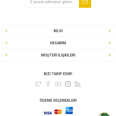
BILGI
HESABIM
MÜŞTERI İLIŞKILERI
BIZI TAKIP EDIN!
ÖDEME SEÇENEKLERI