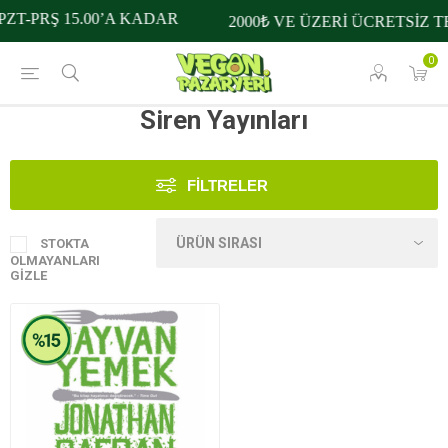
ZT-PRŞ 15.00’A KADAR
2000₺ VE ÜZERİ ÜCRETSİZ T
0
Siren Yayınları
FILTRELER
STOKTA
OLMAYANLARI
GIZLE