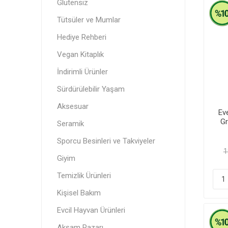
Glutensiz
Orfa The
YokEt
Itz Nutz
Vegan Kitaplık
Standard
Tütsüler ve Mumlar
Vegan
Akşam Pazarı
Hediye Rehberi
Vegan Kitaplık
İndirimli Ürünler
Tütsüle
Donuk Ü
Menstru
Sürdürülebilir Yaşam
Aksesuar
Ev
Gr
Seramik
Sporcu Besinleri ve Takviyeler
1
Giyim
Sürdürü
Cipsler
Temizlik Ürünleri
Kişisel Bakım
Evcil Hayvan Ürünleri
Akşam Pazarı