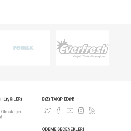
 İLIŞKILERI
BIZI TAKIP EDIN!
i Olmak İçin
!
ÖDEME SEÇENEKLERI