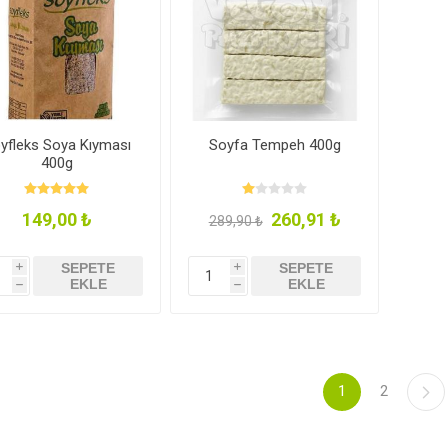
yfleks Soya Kıyması
Soyfa Tempeh 400g
400g
149,00 ₺
260,91 ₺
289,90 ₺
SEPETE
SEPETE
i
i
EKLE
EKLE
h
h
1
2