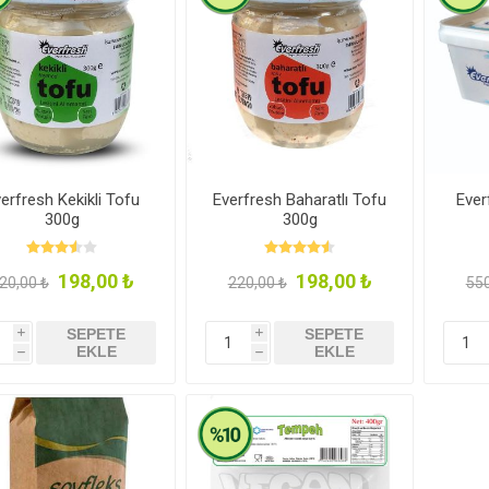
Şeker Yerine
Bakliyat- 
Temizlik Ürünleri
Kişisel Ba
-Baharat
erfresh Kekikli Tofu
Everfresh Baharatlı Tofu
Ever
300g
300g
198,00 ₺
198,00 ₺
20,00 ₺
220,00 ₺
550
SEPETE
SEPETE
azarı
ozlar
Minik Veganlar
Çorbalar
Zeytinler
i
i
EKLE
EKLE
h
h