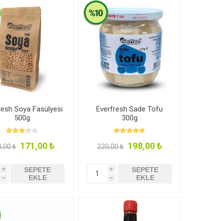
Elmasoğlu
Vegan Masa
Naturiga
plık
İndirimli Ürünler
Takviyeler
resh Soya Fasülyesi
Everfresh Sade Tofu
500g
300g
171,00 ₺
198,00 ₺
,00 ₺
220,00 ₺
r
Sporcu Besinleri ve
Çikolatalar & Püskevitler
SEPETE
SEPETE
i
i
EKLE
EKLE
Takviyeler
h
h