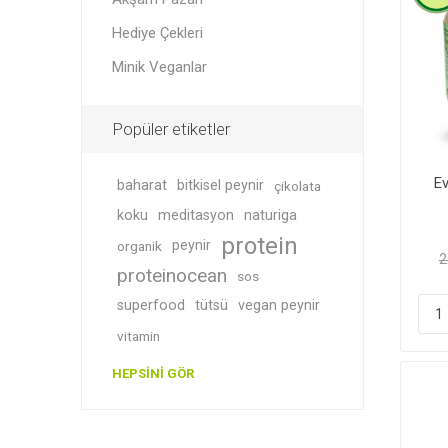
Hediye Çekleri
Minik Veganlar
Soslar
Giyim
Popüler etiketler
Ev
baharat
bitkisel peynir
çikolata
koku
meditasyon
naturiga
protein
peynir
organik
2
proteinocean
sos
superfood
tütsü
vegan peynir
Akşam P
Süper T
vitamin
HEPSINI GÖR