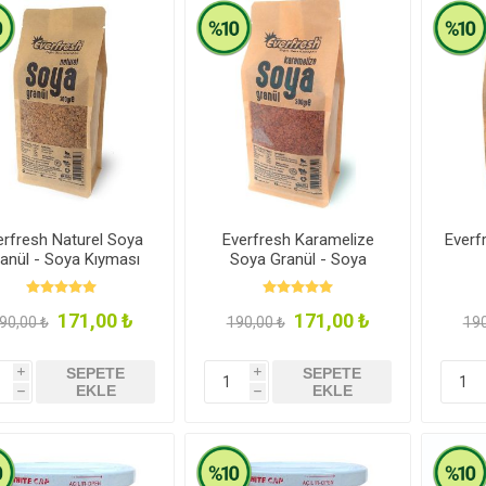
Newer Foods
Lethe Vegan
Veganki
Indo
Gastronomy
r ve Mumlar
rünler
al Kaplar
Hediye Rehberi
Kahvaltılık Gevrekler
Deodorantlar
Vegan Kita
Zeytinyağı
erfresh Naturel Soya
Everfresh Karamelize
Everf
anül - Soya Kıyması
Soya Granül - Soya
300g
Kıyması 300g
171,00 ₺
171,00 ₺
90,00 ₺
190,00 ₺
190
lebilir Yaşam
Aksesuar
Makarnalar
Seramik
Sürmelikle
SEPETE
SEPETE
i
i
EKLE
EKLE
h
h