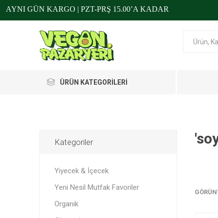
AYNI GÜN KARGO | PZT-PRŞ 15.00’A KADAR
ÜRÜN KATEGORILERI
Yiyecek & İçecek
'so
Kategoriler
Giyim
Furora
Eat Vappy
Veggy
Yiyecek & İçecek
Temizlik Ürünleri
Yeni Nesil Mutfak Favoriler
Kişisel Bakım
GÖRÜN
Yiyecek
Etimsile
Cilt Bak
Kadın G
Çamaşı
Organik
Evcil Hayvan Ürünleri