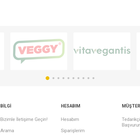
BILGI
HESABIM
MÜŞTERI
Bizimle İletişime Geçin!
Hesabım
Tedarikç
Başvurun
Arama
Siparişlerim