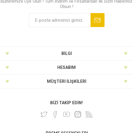
Bültenimize Üye Olun ! Tüm İndirim ve Fırsatlardan İlk Sizin Haberiniz
Olsun !
BILGI
HESABIM
MÜŞTERI İLIŞKILERI
BIZI TAKIP EDIN!