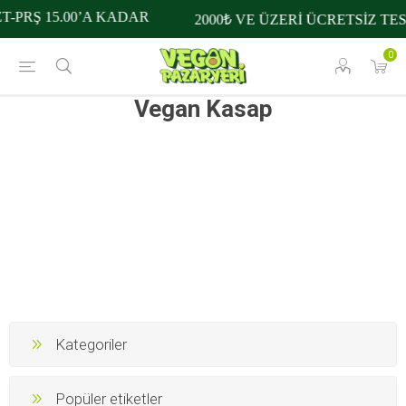
T-PRŞ 15.00’A KADAR
2000₺ VE ÜZERİ ÜCRETSİZ TE
0
Vegan Kasap
Kategoriler
Popüler etiketler