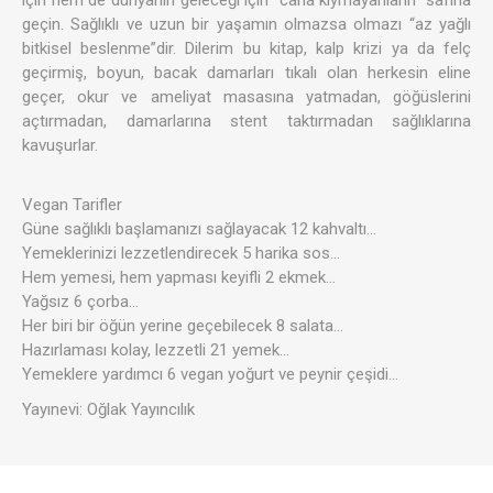
için hem de dünyanın geleceği için “cana kıymayanların” safına
geçin. Sağlıklı ve uzun bir yaşamın olmazsa olmazı “az yağlı
bitkisel beslenme”dir. Dilerim bu kitap, kalp krizi ya da felç
geçirmiş, boyun, bacak damarları tıkalı olan herkesin eline
geçer, okur ve ameliyat masasına yatmadan, göğüslerini
açtırmadan, damarlarına stent taktırmadan sağlıklarına
kavuşurlar.
Vegan Tarifler
Güne sağlıklı başlamanızı sağlayacak 12 kahvaltı…
Yemeklerinizi lezzetlendirecek 5 harika sos…
Hem yemesi, hem yapması keyifli 2 ekmek…
Yağsız 6 çorba…
Her biri bir öğün yerine geçebilecek 8 salata…
Hazırlaması kolay, lezzetli 21 yemek…
Yemeklere yardımcı 6 vegan yoğurt ve peynir çeşidi…
Yayınevi: Oğlak Yayıncılık