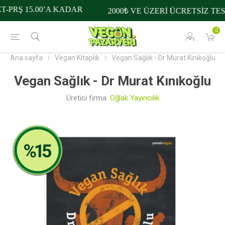
PRŞ 15.00’A KADAR
2000₺ VE ÜZERİ ÜCRETSİZ TESL
0
Ana sayfa
Vegan Kitaplık
Vegan Sağlık - Dr Murat Kınıkoğlu
Vegan Sağlık - Dr Murat Kınıkoğlu
Üretici firma:
Oğlak Yayıncılık