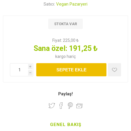
Satıcı:
Vegan Pazaryeri
STOKTA VAR
Fiyat:
225,00 ₺
Sana özel:
191,25 ₺
kargo
hariç
i
SEPETE EKLE
h
Paylaş!
GENEL BAKIŞ