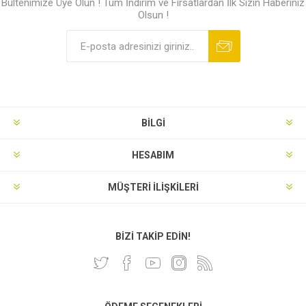
Bültenimize Üye Olun ! Tüm İndirim ve Fırsatlardan İlk Sizin Haberiniz
Olsun !
BILGI
HESABIM
MÜŞTERI İLIŞKILERI
BIZI TAKIP EDIN!