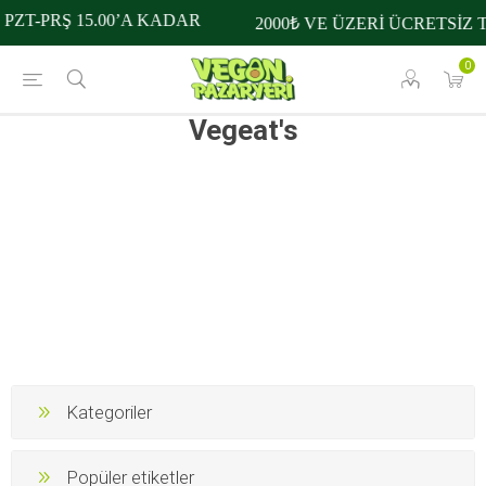
PZT-PRŞ 15.00’A KADAR
2000₺ VE ÜZERİ ÜCRETSİZ 
0
Vegeat's
Kategoriler
Popüler etiketler