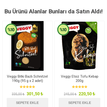
Bu Ürünü Alanlar Bunları da Satın Aldı!
Veggy Bitki Bazlı Schnitzel
Veggy Etsiz Tofu Kebap
190g (95 g x 2 adet)
200g
301,50 ₺
220,50 ₺
335,00 ₺
245,00 ₺
SEPETE EKLE
SEPETE EKLE