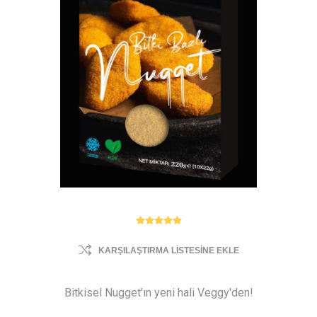
KARŞILAŞTIRMA LISTESINE EKLE
Bitkisel Nugget'ın yeni hali Veggy'den!