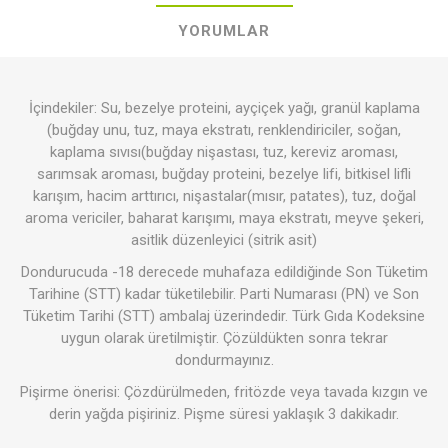
YORUMLAR
İçindekiler: Su, bezelye proteini, ayçiçek yağı, granül kaplama
(buğday unu, tuz, maya ekstratı, renklendiriciler, soğan,
kaplama sıvısı(buğday nişastası, tuz, kereviz aroması,
sarımsak aroması, buğday proteini, bezelye lifi, bitkisel lifli
karışım, hacim arttırıcı, nişastalar(mısır, patates), tuz, doğal
aroma vericiler, baharat karışımı, maya ekstratı, meyve şekeri,
asitlik düzenleyici (sitrik asit)
Dondurucuda -18 derecede muhafaza edildiğinde Son Tüketim
Tarihine (STT) kadar tüketilebilir. Parti Numarası (PN) ve Son
Tüketim Tarihi (STT) ambalaj üzerindedir. Türk Gıda Kodeksine
uygun olarak üretilmiştir. Çözüldükten sonra tekrar
dondurmayınız.
Pişirme önerisi: Çözdürülmeden, fritözde veya tavada kızgın ve
derin yağda pişiriniz. Pişme süresi yaklaşık 3 dakikadır.