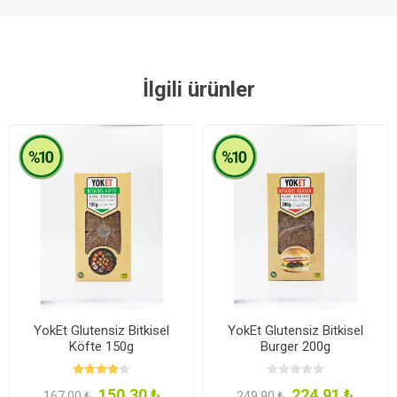
İlgili ürünler
YokEt Glutensiz Bitkisel
YokEt Glutensiz Bitkisel
Köfte 150g
Burger 200g
150,30 ₺
224,91 ₺
167,00 ₺
249,90 ₺