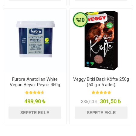
Furora Anatolian White
Veggy Bitki Bazlı Köfte 250g
Vegan Beyaz Peynir 450g
(50 g x 5 adet)
499,90 ₺
301,50 ₺
335,00 ₺
SEPETE EKLE
SEPETE EKLE