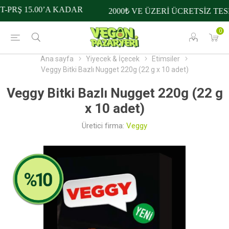
PRŞ 15.00’A KADAR
2000₺ VE ÜZERİ ÜCRETSİZ TESL
0
Ana sayfa
Yiyecek & İçecek
Etimsiler
Veggy Bitki Bazlı Nugget 220g (22 g x 10 adet)
Veggy Bitki Bazlı Nugget 220g (22 g
x 10 adet)
Üretici firma:
Veggy