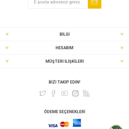
BILGI
HESABIM
MÜŞTERI İLIŞKILERI
BIZI TAKIP EDIN!
ÖDEME SEÇENEKLERI