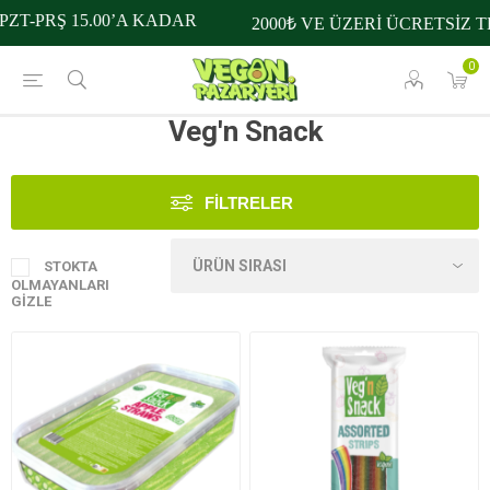
ZT-PRŞ 15.00’A KADAR
2000₺ VE ÜZERİ ÜCRETSİZ T
0
Veg'n Snack
FILTRELER
STOKTA
OLMAYANLARI
GIZLE