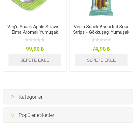
Veg'n Snack Apple Straws -
Veg'n Snack Assorted Sour
Elma Aromalı Yumuşak
Strips - Gökkuşağı Yumuşak
Şeker Çubukları -Küvette
Şeker Çubukları 170g
200g
99,90 ₺
74,90 ₺
SEPETE EKLE
SEPETE EKLE
Kategoriler
Popüler etiketler