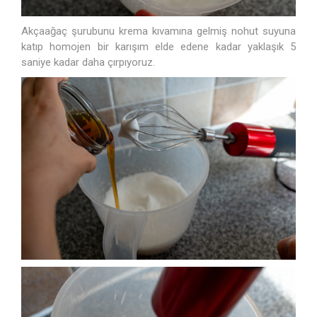
Akçaağaç şurubunu krema kıvamına gelmiş nohut suyuna
katıp homojen bir karışım elde edene kadar yaklaşık 5
saniye kadar daha çırpıyoruz.