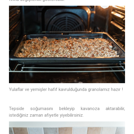
Yulaflar ve yemişler hafif kavrulduğunda granolamız hazır !
Tepside soğumasını bekleyip kavanoza aktarabilir,
istediğiniz zaman afiyetle yiyebilirsiniz.