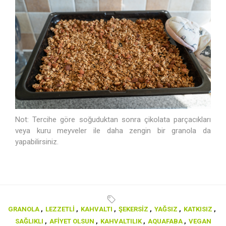
Not: Tercihe göre soğuduktan sonra çikolata parçacıkları
veya kuru meyveler ile daha zengin bir granola da
yapabilirsiniz.
GRANOLA
,
LEZZETLI
,
KAHVALTI
,
ŞEKERSIZ
,
YAĞSIZ
,
KATKISIZ
,
SAĞLIKLI
,
AFIYET OLSUN
,
KAHVALTILIK
,
AQUAFABA
,
VEGAN