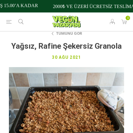
0’A KADAR
2000₺ VE ÜZERİ ÜCRETSİZ TESLİMAT
0
TÜMÜNÜ GÖR
Yağsız, Rafine Şekersiz Granola
30 AĞU 2021