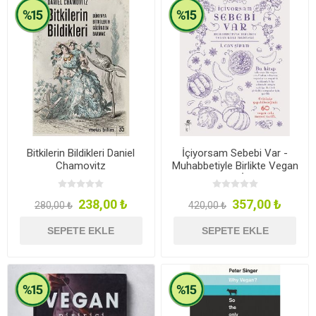
Bitkilerin Bildikleri Daniel
İçiyorsam Sebebi Var -
Chamovitz
Muhabbetiyle Birlikte Vegan
Rakı Mezeleri- İ. Can Şiram
238,00 ₺
357,00 ₺
280,00 ₺
420,00 ₺
SEPETE EKLE
SEPETE EKLE