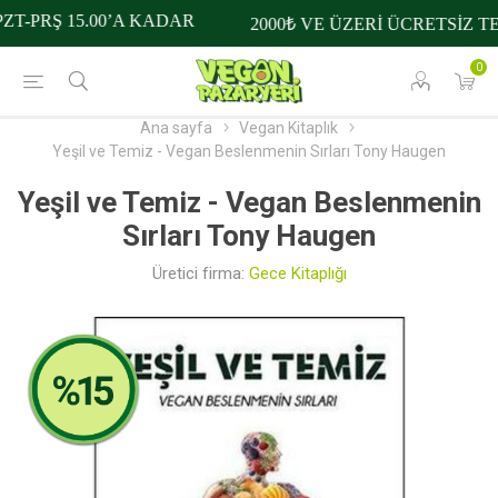
T-PRŞ 15.00’A KADAR
2000₺ VE ÜZERİ ÜCRETSİZ TE
0
Ana sayfa
Vegan Kitaplık
Yeşil ve Temiz - Vegan Beslenmenin Sırları Tony Haugen
Yeşil ve Temiz - Vegan Beslenmenin
Sırları Tony Haugen
Üretici firma:
Gece Kitaplığı