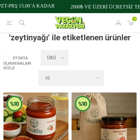
T-PRŞ 15.00’A KADAR
2000₺ VE ÜZERİ ÜCRETSİZ TE
0
'zeytinyağı' ile etiketlenen ürünler
STOKTA
OLMAYANLARI
GIZLE