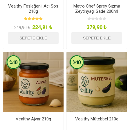
Vealthy Fesleğenli Acı Sos
Metro Chef Sprey Sızma
210g
Zeytinyağı Sade 200ml
224,91 ₺
379,90 ₺
249,90 ₺
SEPETE EKLE
SEPETE EKLE
Vealthy Ajvar 210g
Vealthy Mütebbel 210g