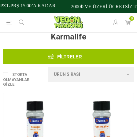
ZT-PRŞ 15.00’A KADAR
2000₺ VE ÜZERİ ÜCRETSİZ T
0
Karmalife
FILTRELER
STOKTA
OLMAYANLARI
GIZLE