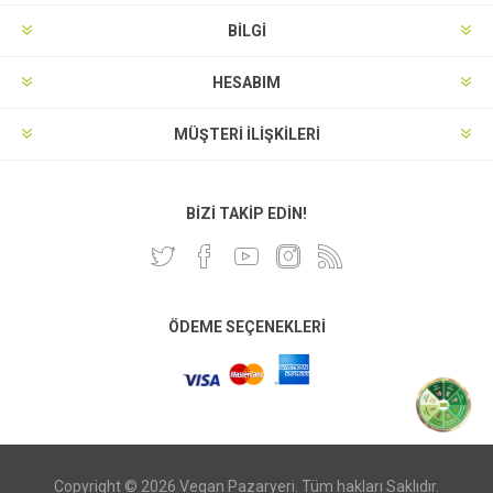
BILGI
HESABIM
MÜŞTERI İLIŞKILERI
BIZI TAKIP EDIN!
ÖDEME SEÇENEKLERI
Copyright © 2026 Vegan Pazaryeri. Tüm hakları Saklıdır.