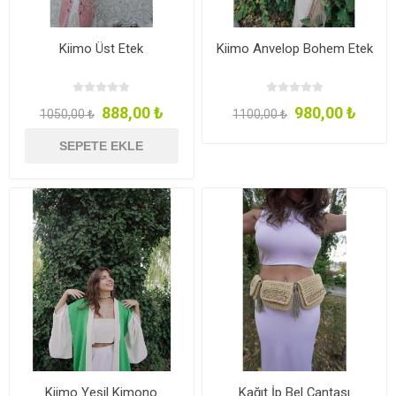
Kiimo Üst Etek
Kiimo Anvelop Bohem Etek
888,00 ₺
980,00 ₺
1050,00 ₺
1100,00 ₺
SEPETE EKLE
Kiimo Yeşil Kimono
Kağıt İp Bel Çantası