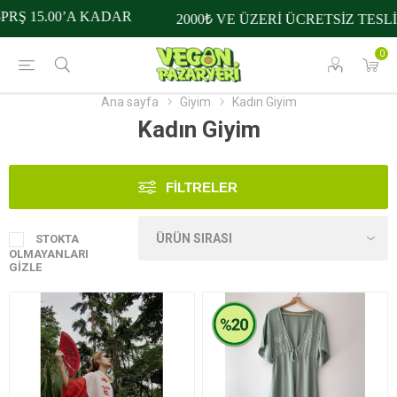
PRŞ 15.00’A KADAR
2000₺ VE ÜZERİ ÜCRETSİZ TESL
0
Ana sayfa
Giyim
Kadın Giyim
Kadın Giyim
FILTRELER
STOKTA
OLMAYANLARI
GIZLE