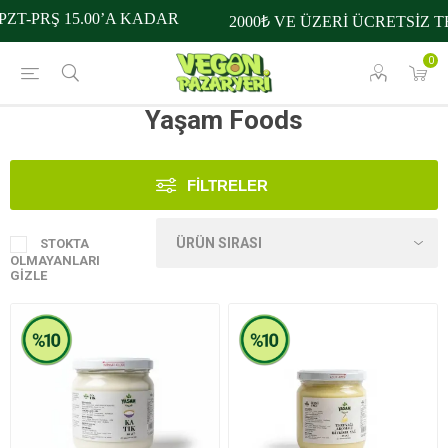
ZT-PRŞ 15.00’A KADAR
2000₺ VE ÜZERİ ÜCRETSİZ T
0
Yaşam Foods
FILTRELER
STOKTA
OLMAYANLARI
GIZLE