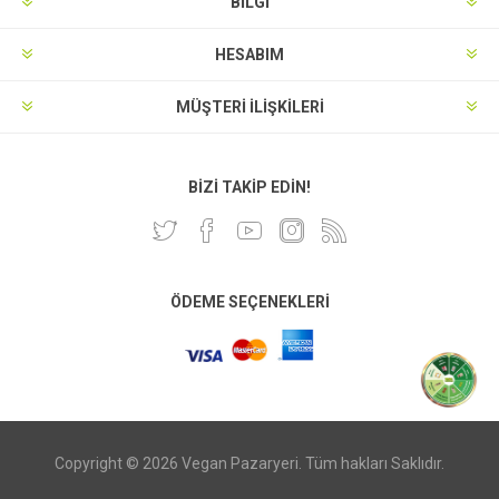
BILGI
HESABIM
MÜŞTERI İLIŞKILERI
BIZI TAKIP EDIN!
ÖDEME SEÇENEKLERI
Copyright © 2026 Vegan Pazaryeri. Tüm hakları Saklıdır.